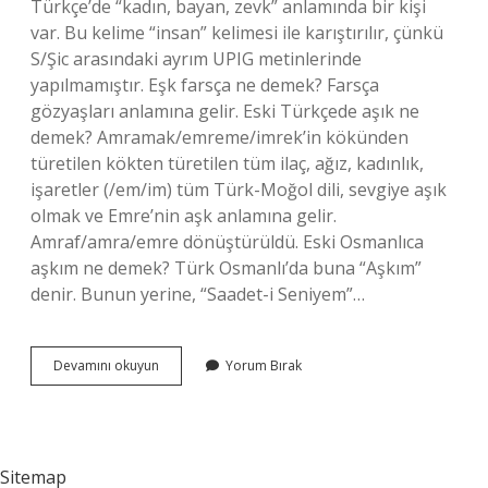
Türkçe’de “kadın, bayan, zevk” anlamında bir kişi
var. Bu kelime “insan” kelimesi ile karıştırılır, çünkü
S/Şic arasındaki ayrım UPIG metinlerinde
yapılmamıştır. Eşk farsça ne demek? Farsça
gözyaşları anlamına gelir. Eski Türkçede aşık ne
demek? Amramak/emreme/imrek’in kökünden
türetilen kökten türetilen tüm ilaç, ağız, kadınlık,
işaretler (/em/im) tüm Türk-Moğol dili, sevgiye aşık
olmak ve Emre’nin aşk anlamına gelir.
Amraf/amra/emre dönüştürüldü. Eski Osmanlıca
aşkım ne demek? Türk Osmanlı’da buna “Aşkım”
denir. Bunun yerine, “Saadet-i Seniyem”…
Eşk
Devamını okuyun
Yorum Bırak
Ne
Demek
Eski
Türkçe
Sitemap