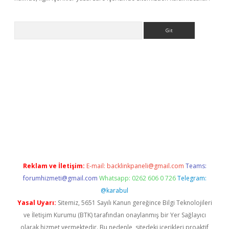
Arama
betci giriş
betci
tulipbet güncel
Reklam ve İletişim:
E-mail:
backlinkpaneli@gmail.com
Teams:
forumhizmeti@gmail.com
Whatsapp: 0262 606 0 726
Telegram:
@karabul
Yasal Uyarı:
Sitemiz, 5651 Sayılı Kanun gereğince Bilgi Teknolojileri
ve İletişim Kurumu (BTK) tarafından onaylanmış bir Yer Sağlayıcı
olarak hizmet vermektedir. Bu nedenle, sitedeki içerikleri proaktif