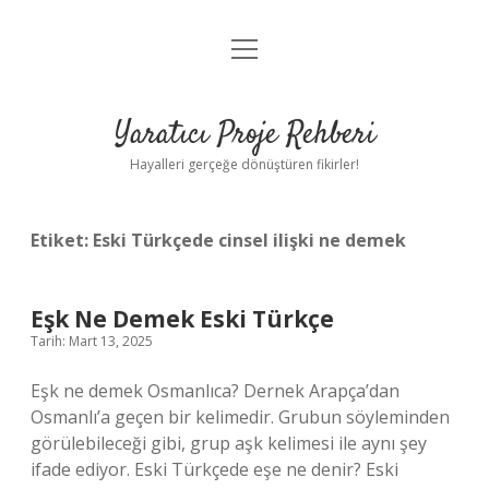
menüyü
Anasayfa
aç
Gizlilik Politikası
Yaratıcı Proje Rehberi
Yasal Uyarı
Hayalleri gerçeğe dönüştüren fikirler!
Hakkımızda
Etiket:
Eski Türkçede cinsel ilişki ne demek
Eşk Ne Demek Eski Türkçe
Tarih: Mart 13, 2025
Eşk ne demek Osmanlıca? Dernek Arapça’dan
Osmanlı’a geçen bir kelimedir. Grubun söyleminden
görülebileceği gibi, grup aşk kelimesi ile aynı şey
ifade ediyor. Eski Türkçede eşe ne denir? Eski