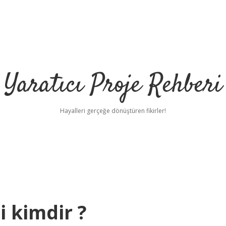
Yaratıcı Proje Rehberi
Hayalleri gerçeğe dönüştüren fikirler!
ilbet m
i kimdir ?