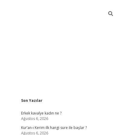
Sidebar
Son Yazılar
obil giriş
piabellacasino
hiltonbet giriş
betexper.xyz
betci giri
Erkek kavalye kadın ne ?
Ağustos 6, 2026
Kur’an-ı Kerim ilk hangi sure ile başlar ?
Ağustos 6, 2026