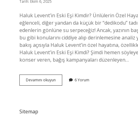
Tarih: Ekim 6, 2025
Haluk Levent’in Eski Eşi Kimdir? Ünlülerin Özel Haya
eğlenceli, diğer yandan da küçük bir “dedikodu” tad
edenlerin gönlüne su serpeceğiz! Ancak, yazının ba
bu gibi konularını ciddiye alıp derinlemesine analiz y
bakış açısıyla Haluk Levent’in özel hayatına, özellik
Haluk Levent’in Eski Eşi Kimdi? Şimdi hemen söyleyel
konser veren, bağış kampanyaları düzenleyen…
Haluk
Devamını okuyun
6 Yorum
Levent
eski
eşi
kimdir
?
Sitemap