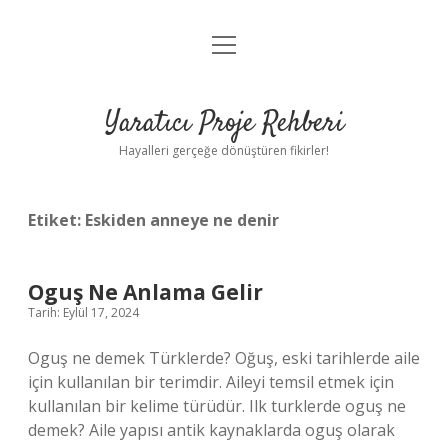
menüyü
Anasayfa
aç
Gizlilik Politikası
Yaratıcı Proje Rehberi
Yasal Uyarı
Hayalleri gerçeğe dönüştüren fikirler!
Hakkımızda
Etiket:
Eskiden anneye ne denir
Oguş Ne Anlama Gelir
Tarih: Eylül 17, 2024
Oguş ne demek Türklerde? Oğuş, eski tarihlerde aile
için kullanılan bir terimdir. Aileyi temsil etmek için
kullanılan bir kelime türüdür. Ilk turklerde oguş ne
demek? Aile yapısı antik kaynaklarda oguş olarak