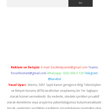
Arama
betci giriş
betci
tulipbet güncel
Reklam ve İletişim:
E-mail:
backlinkpaneli@gmail.com
Teams:
forumhizmeti@gmail.com
Whatsapp: 0262 606 0 726
Telegram:
@karabul
Yasal Uyarı:
Sitemiz, 5651 Sayılı Kanun gereğince Bilgi Teknolojileri
ve İletişim Kurumu (BTK) tarafından onaylanmış bir Yer Sağlayıcı
olarak hizmet vermektedir. Bu nedenle, sitedeki içerikleri proaktif
olarak denetleme veya araştırma yükümlülüğümüz bulunmamaktadır.
Ancak, üyelerimiz yazdıkları içeriklerin sorumluluğunu taşımakta olup,