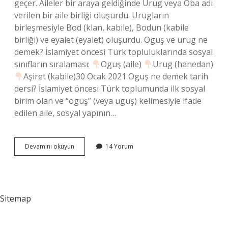
geçer. Aileler bir araya geldiğinde Urug veya Oba adı
verilen bir aile birliği oluşurdu. Urugların
birleşmesiyle Bod (klan, kabile), Bodun (kabile
birliği) ve eyalet (eyalet) oluşurdu. Oguş ve urug ne
demek? İslamiyet öncesi Türk topluluklarında sosyal
sınıfların sıralaması:
Oguş (aile)
Urug (hanedan)
Aşiret (kabile)30 Ocak 2021 Oguş ne demek tarih
dersi? İslamiyet öncesi Türk toplumunda ilk sosyal
birim olan ve “oguş” (veya uguş) kelimesiyle ifade
edilen aile, sosyal yapının…
Oguş
Devamını okuyun
14 Yorum
Ne
Anlama
Gelir
Sitemap