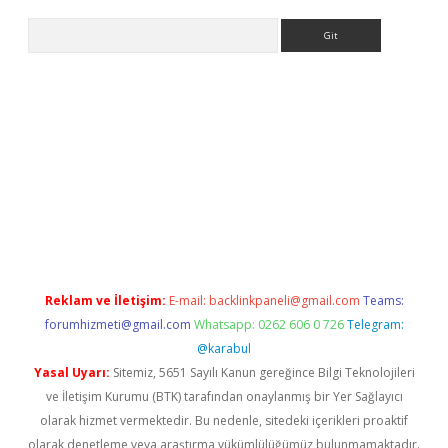
Arama
etci giriş
betci
tulipbet güncel
Reklam ve İletişim:
E-mail:
backlinkpaneli@gmail.com
Teams:
forumhizmeti@gmail.com
Whatsapp: 0262 606 0 726
Telegram:
@karabul
Yasal Uyarı:
Sitemiz, 5651 Sayılı Kanun gereğince Bilgi Teknolojileri
ve İletişim Kurumu (BTK) tarafından onaylanmış bir Yer Sağlayıcı
olarak hizmet vermektedir. Bu nedenle, sitedeki içerikleri proaktif
olarak denetleme veya araştırma yükümlülüğümüz bulunmamaktadır.