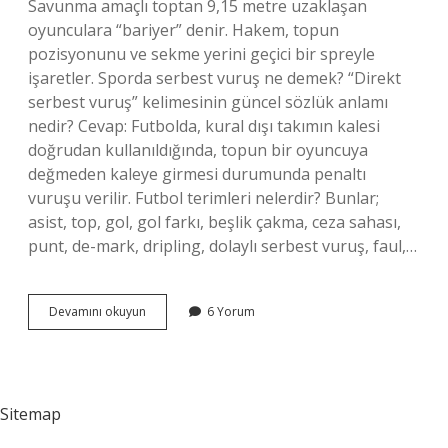
Savunma amaçlı toptan 9,15 metre uzaklaşan
oyunculara “bariyer” denir. Hakem, topun
pozisyonunu ve sekme yerini geçici bir spreyle
işaretler. Sporda serbest vuruş ne demek? “Direkt
serbest vuruş” kelimesinin güncel sözlük anlamı
nedir? Cevap: Futbolda, kural dışı takımın kalesi
doğrudan kullanıldığında, topun bir oyuncuya
değmeden kaleye girmesi durumunda penaltı
vuruşu verilir. Futbol terimleri nelerdir? Bunlar;
asist, top, gol, gol farkı, beşlik çakma, ceza sahası,
punt, de-mark, dripling, dolaylı serbest vuruş, faul,…
Futbolda
Devamını okuyun
6 Yorum
Serbest
Vuruşun
Adı
Nedir
Sitemap