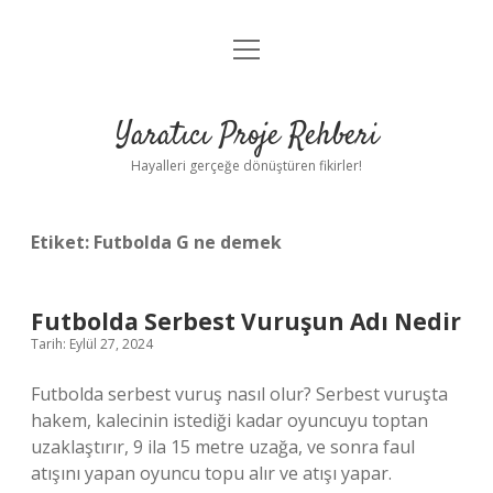
menüyü
Anasayfa
aç
Gizlilik Politikası
Yaratıcı Proje Rehberi
Yasal Uyarı
Hayalleri gerçeğe dönüştüren fikirler!
Hakkımızda
Etiket:
Futbolda G ne demek
Futbolda Serbest Vuruşun Adı Nedir
Tarih: Eylül 27, 2024
Futbolda serbest vuruş nasıl olur? Serbest vuruşta
hakem, kalecinin istediği kadar oyuncuyu toptan
uzaklaştırır, 9 ila 15 metre uzağa, ve sonra faul
atışını yapan oyuncu topu alır ve atışı yapar.