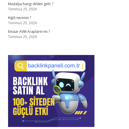
Madalya hangi dilden gelir ?
Temmuz 25, 2026
Kiğili nerenin ?
Temmuz 25, 2026
Emaar AVM Arapların mı ?
Temmuz 25, 2026