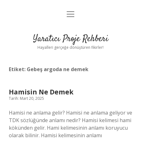
menüyü
Anasayfa
aç
Gizlilik Politikası
Yaratıcı Proje Rehberi
Yasal Uyarı
Hayalleri gerçeğe dönüştüren fikirler!
Hakkımızda
Etiket:
Gebeş argoda ne demek
Hamisin Ne Demek
Tarih: Mart 20, 2025
Hamisi ne anlama gelir? Hamisi ne anlama geliyor ve
TDK sözlüğünde anlamı nedir? Hamisi kelimesi hami
kökünden gelir. Hami kelimesinin anlamı koruyucu
olarak bilinir. Hamisi kelimesinin anlamı