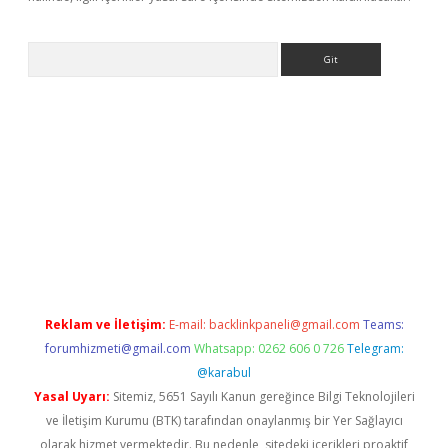
Arama
sino
hiltonbet giriş
betexper.xyz
betci giriş
betci
tulipbet günce
Reklam ve İletişim:
E-mail:
backlinkpaneli@gmail.com
Teams:
forumhizmeti@gmail.com
Whatsapp: 0262 606 0 726
Telegram:
@karabul
Yasal Uyarı:
Sitemiz, 5651 Sayılı Kanun gereğince Bilgi Teknolojileri
ve İletişim Kurumu (BTK) tarafından onaylanmış bir Yer Sağlayıcı
olarak hizmet vermektedir. Bu nedenle, sitedeki içerikleri proaktif