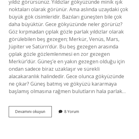
yıldız görürsünüz. Yıldızlar gökyüzünde minik ışık
noktaları olarak görünür. Ama aslında uzaydaki çok
büyük gök cisimleridir. Bazıları güneşten bile çok
daha büyüktür. Gece gökyüzünde neler görürüz?
Göz kırpmadan çıplak gözle parlak yıldızlar olarak
görülebilen beş gezegen; Merkür, Venüs, Mars,
Jüpiter ve Satürn’dür. Bu beş gezegen arasında
çıplak gözle gözlemlenmesi en zor gezegen
Merkür’dür. Güneş’e en yakın gezegen olduğu için
ondan sadece biraz uzaklaşır ve sürekli
alacakaranlık halindedir. Gece olunca gökyüzünde
ne çıkar? Güneş batmış ve gökyüzü kararmaya
başlamış olmasına rağmen bulutların hala parlak…
Gece
Devamını okuyun
8 Yorum
Gökyüzüne
Baktığımızda
Neleri
Görürüz