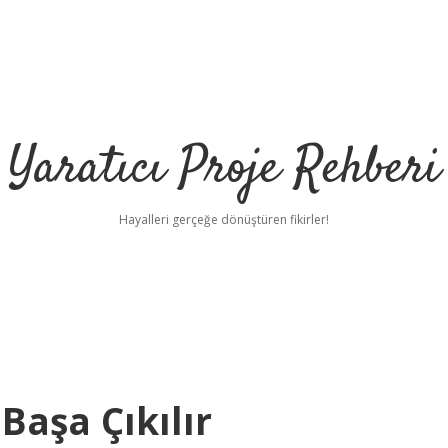
Yaratıcı Proje Rehberi
Hayalleri gerçeğe dönüştüren fikirler!
ilbet m
 Başa Çıkılır