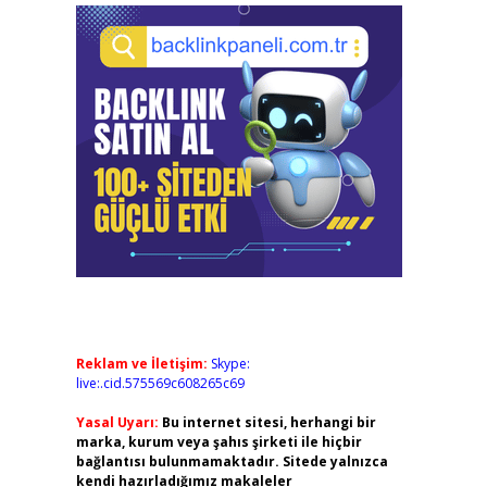
Reklam ve İletişim:
Skype:
live:.cid.575569c608265c69
Yasal Uyarı:
Bu internet sitesi, herhangi bir
marka, kurum veya şahıs şirketi ile hiçbir
bağlantısı bulunmamaktadır. Sitede yalnızca
kendi hazırladığımız makaleler