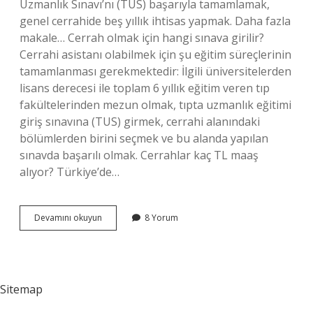
Uzmanlık Sınavı’nı (TUS) başarıyla tamamlamak,
genel cerrahide beş yıllık ihtisas yapmak. Daha fazla
makale… Cerrah olmak için hangi sınava girilir?
Cerrahi asistanı olabilmek için şu eğitim süreçlerinin
tamamlanması gerekmektedir: İlgili üniversitelerden
lisans derecesi ile toplam 6 yıllık eğitim veren tıp
fakültelerinden mezun olmak, tıpta uzmanlık eğitimi
giriş sınavına (TUS) girmek, cerrahi alanındaki
bölümlerden birini seçmek ve bu alanda yapılan
sınavda başarılı olmak. Cerrahlar kaç TL maaş
alıyor? Türkiye’de…
Cerrah
Devamını okuyun
8 Yorum
Olmak
Için
Ne
Yapmalıyız
Sitemap