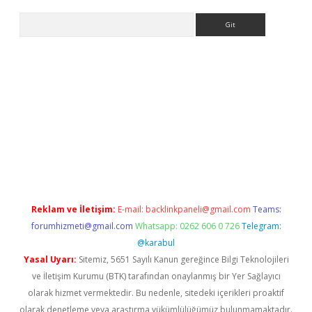
Arama
betci giriş
betci
tulipbet güncel
Reklam ve İletişim:
E-mail:
backlinkpaneli@gmail.com
Teams:
forumhizmeti@gmail.com
Whatsapp: 0262 606 0 726
Telegram:
@karabul
Yasal Uyarı:
Sitemiz, 5651 Sayılı Kanun gereğince Bilgi Teknolojileri
ve İletişim Kurumu (BTK) tarafından onaylanmış bir Yer Sağlayıcı
olarak hizmet vermektedir. Bu nedenle, sitedeki içerikleri proaktif
olarak denetleme veya araştırma yükümlülüğümüz bulunmamaktadır.