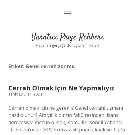
menüyü
Anasayfa
aç
Gizlilik Politikası
Yaratıcı Proje Rehberi
Yasal Uyarı
Hayalleri gerçeğe dönüştüren fikirler!
Hakkımızda
Etiket:
Genel cerrah zor mu
Cerrah Olmak Için Ne Yapmalıyız
Tarih: Eylül 14, 2024
Cerrah olmak için ne gerekli? Genel cerrahi uzmanı
nasıl olunur? Altı yıllık bir tıp fakültesinden lisans
derecesiyle mezun olmak, Kamu Personeli Yabancı
Dil Sınavı’ndan (KPDS) en az 50 puan almak ve Tıpta