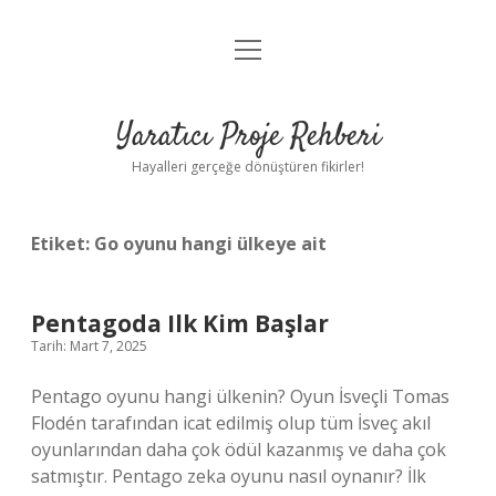
menüyü
Anasayfa
aç
Gizlilik Politikası
Yaratıcı Proje Rehberi
Yasal Uyarı
Hayalleri gerçeğe dönüştüren fikirler!
Hakkımızda
Etiket:
Go oyunu hangi ülkeye ait
Pentagoda Ilk Kim Başlar
Tarih: Mart 7, 2025
Pentago oyunu hangi ülkenin? Oyun İsveçli Tomas
Flodén tarafından icat edilmiş olup tüm İsveç akıl
oyunlarından daha çok ödül kazanmış ve daha çok
satmıştır. Pentago zeka oyunu nasıl oynanır? İlk