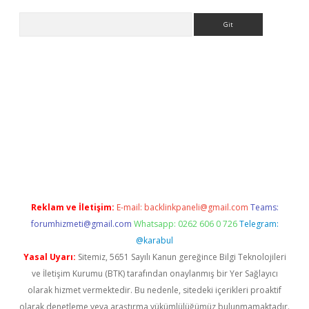
Arama
betci giriş
betci
tulipbet güncel
Reklam ve İletişim:
E-mail:
backlinkpaneli@gmail.com
Teams:
forumhizmeti@gmail.com
Whatsapp: 0262 606 0 726
Telegram:
@karabul
Yasal Uyarı:
Sitemiz, 5651 Sayılı Kanun gereğince Bilgi Teknolojileri
ve İletişim Kurumu (BTK) tarafından onaylanmış bir Yer Sağlayıcı
olarak hizmet vermektedir. Bu nedenle, sitedeki içerikleri proaktif
olarak denetleme veya araştırma yükümlülüğümüz bulunmamaktadır.