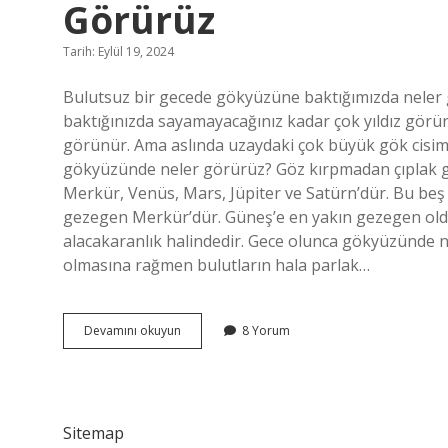
Görürüz
Tarih: Eylül 19, 2024
Bulutsuz bir gecede gökyüzüne baktığımızda neler
baktığınızda sayamayacağınız kadar çok yıldız görür
görünür. Ama aslında uzaydaki çok büyük gök cisiml
gökyüzünde neler görürüz? Göz kırpmadan çıplak gö
Merkür, Venüs, Mars, Jüpiter ve Satürn’dür. Bu be
gezegen Merkür’dür. Güneş’e en yakın gezegen oldu
alacakaranlık halindedir. Gece olunca gökyüzünde
olmasına rağmen bulutların hala parlak…
Gece
Devamını okuyun
8 Yorum
Gökyüzüne
Baktığımızda
Neleri
Görürüz
Sitemap