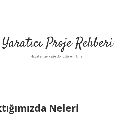
Yaratıcı Proje Rehberi
Hayalleri gerçeğe dönüştüren fikirler!
ilbet m
tığımızda Neleri