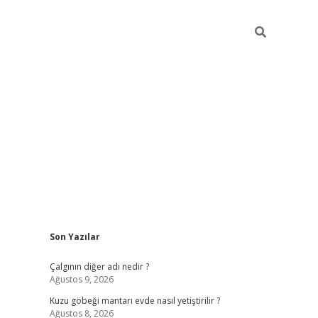
Sidebar
Son Yazılar
obil giriş
piabellacasino
hiltonbet giriş
betexper.xyz
betci giriş
Çalgının diğer adı nedir ?
Ağustos 9, 2026
Kuzu göbeği mantarı evde nasıl yetiştirilir ?
Ağustos 8, 2026