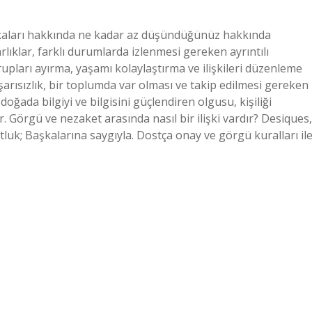
şkaları hakkında ne kadar az düşündüğünüz hakkında
ıklar, farklı durumlarda izlenmesi gereken ayrıntılı
rupları ayırma, yaşamı kolaylaştırma ve ilişkileri düzenleme
arısızlık, bir toplumda var olması ve takip edilmesi gereken
 doğada bilgiyi ve bilgisini güçlendiren olgusu, kişiliği
. Görgü ve nezaket arasında nasıl bir ilişki vardır? Desiques,
uk; Başkalarına saygıyla. Dostça onay ve görgü kuralları il