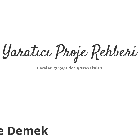
Yaratıcı Proje Rehberi
Hayalleri gerçeğe dönüştüren fikirler!
ilbet m
Ne Demek