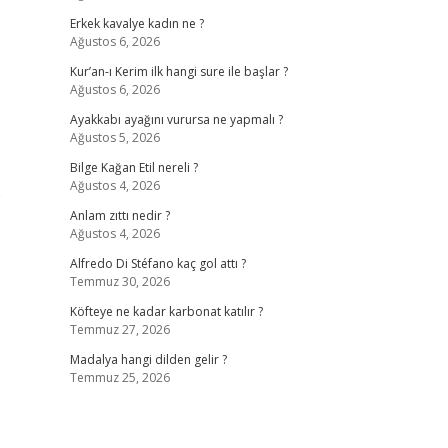
Erkek kavalye kadın ne ?
Ağustos 6, 2026
Kur’an-ı Kerim ilk hangi sure ile başlar ?
Ağustos 6, 2026
Ayakkabı ayağını vurursa ne yapmalı ?
Ağustos 5, 2026
Bilge Kağan Etil nereli ?
Ağustos 4, 2026
e
Anlam zıttı nedir ?
Ağustos 4, 2026
Alfredo Di Stéfano kaç gol attı ?
Temmuz 30, 2026
Köfteye ne kadar karbonat katılır ?
Temmuz 27, 2026
Madalya hangi dilden gelir ?
Temmuz 25, 2026