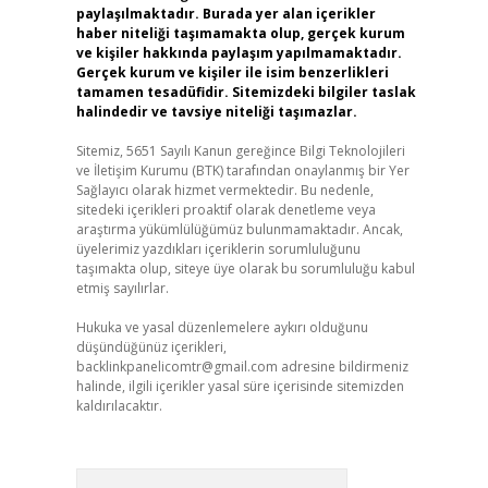
paylaşılmaktadır. Burada yer alan içerikler
haber niteliği taşımamakta olup, gerçek kurum
ve kişiler hakkında paylaşım yapılmamaktadır.
Gerçek kurum ve kişiler ile isim benzerlikleri
tamamen tesadüfidir. Sitemizdeki bilgiler taslak
halindedir ve tavsiye niteliği taşımazlar.
Sitemiz, 5651 Sayılı Kanun gereğince Bilgi Teknolojileri
ve İletişim Kurumu (BTK) tarafından onaylanmış bir Yer
Sağlayıcı olarak hizmet vermektedir. Bu nedenle,
sitedeki içerikleri proaktif olarak denetleme veya
araştırma yükümlülüğümüz bulunmamaktadır. Ancak,
üyelerimiz yazdıkları içeriklerin sorumluluğunu
taşımakta olup, siteye üye olarak bu sorumluluğu kabul
etmiş sayılırlar.
Hukuka ve yasal düzenlemelere aykırı olduğunu
düşündüğünüz içerikleri,
backlinkpanelicomtr@gmail.com
adresine bildirmeniz
halinde, ilgili içerikler yasal süre içerisinde sitemizden
kaldırılacaktır.
Arama