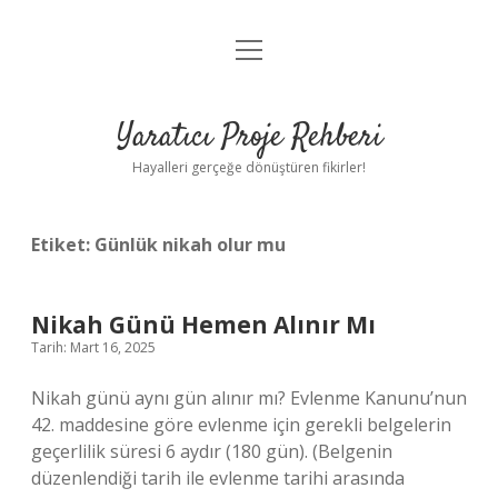
menüyü
Anasayfa
aç
Gizlilik Politikası
Yaratıcı Proje Rehberi
Yasal Uyarı
Hayalleri gerçeğe dönüştüren fikirler!
Hakkımızda
Etiket:
Günlük nikah olur mu
Nikah Günü Hemen Alınır Mı
Tarih: Mart 16, 2025
Nikah günü aynı gün alınır mı? Evlenme Kanunu’nun
42. maddesine göre evlenme için gerekli belgelerin
geçerlilik süresi 6 aydır (180 gün). (Belgenin
düzenlendiği tarih ile evlenme tarihi arasında