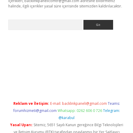
içerikleri,
backlinkpanelicomtr@gmail.com
adresine bildirmeniz
halinde, ilgili içerikler yasal süre içerisinde sitemizden kaldırılacaktır.
Arama
betci giriş
betci
tulipbet güncel
Reklam ve İletişim:
E-mail:
backlinkpaneli@gmail.com
Teams:
forumhizmeti@gmail.com
Whatsapp: 0262 606 0 726
Telegram:
@karabul
Yasal Uyarı:
Sitemiz, 5651 Sayılı Kanun gereğince Bilgi Teknolojileri
ve İletişim Kurumu (BTK) tarafından onaylanmış bir Yer Sağlayıcı