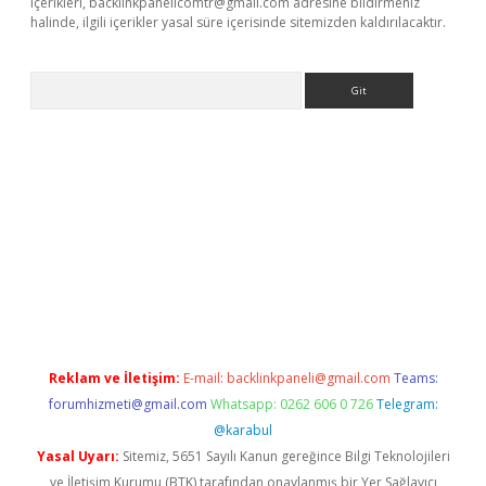
içerikleri,
backlinkpanelicomtr@gmail.com
adresine bildirmeniz
halinde, ilgili içerikler yasal süre içerisinde sitemizden kaldırılacaktır.
Arama
etci giriş
betci
tulipbet güncel
Reklam ve İletişim:
E-mail:
backlinkpaneli@gmail.com
Teams:
forumhizmeti@gmail.com
Whatsapp: 0262 606 0 726
Telegram:
@karabul
Yasal Uyarı:
Sitemiz, 5651 Sayılı Kanun gereğince Bilgi Teknolojileri
ve İletişim Kurumu (BTK) tarafından onaylanmış bir Yer Sağlayıcı