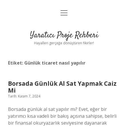
menüyü
Anasayfa
aç
Gizlilik Politikası
Yaratıcı Proje Rehberi
Yasal Uyarı
Hayalleri gerçeğe dönüştüren fikirler!
Hakkımızda
Etiket:
Günlük ticaret nasıl yapılır
Borsada Günlük Al Sat Yapmak Caiz
Mi
Tarih: Kasım 7, 2024
Borsada günlük al sat yapılır mı? Evet, eğer bir
yatırımcı kısa vadeli bir bakış açısına sahipse, belirli
bir finansal okuryazarlık seviyesine dayanarak