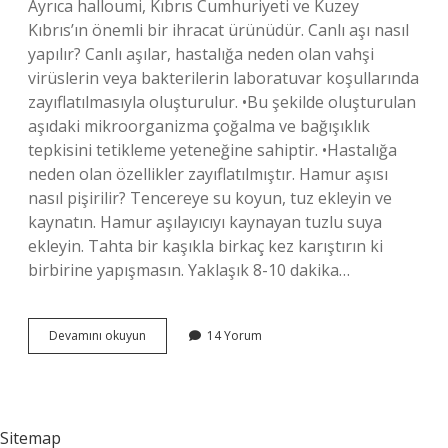
Ayrıca halloumi, Kıbrıs Cumhuriyeti ve Kuzey
Kıbrıs’ın önemli bir ihracat ürünüdür. Canlı aşı nasıl
yapılır? Canlı aşılar, hastalığa neden olan vahşi
virüslerin veya bakterilerin laboratuvar koşullarında
zayıflatılmasıyla oluşturulur. •Bu şekilde oluşturulan
aşıdaki mikroorganizma çoğalma ve bağışıklık
tepkisini tetikleme yeteneğine sahiptir. •Hastalığa
neden olan özellikler zayıflatılmıştır. Hamur aşısı
nasıl pişirilir? Tencereye su koyun, tuz ekleyin ve
kaynatın. Hamur aşılayıcıyı kaynayan tuzlu suya
ekleyin. Tahta bir kaşıkla birkaç kez karıştırın ki
birbirine yapışmasın. Yaklaşık 8-10 dakika…
Helim
Devamını okuyun
14 Yorum
Aşı
Nasıl
Yapılır
Sitemap