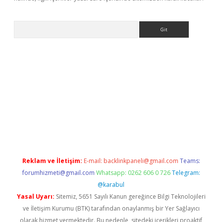
Arama
betci giriş
betci
tulipbet güncel
Reklam ve İletişim:
E-mail:
backlinkpaneli@gmail.com
Teams:
forumhizmeti@gmail.com
Whatsapp: 0262 606 0 726
Telegram:
@karabul
Yasal Uyarı:
Sitemiz, 5651 Sayılı Kanun gereğince Bilgi Teknolojileri
ve İletişim Kurumu (BTK) tarafından onaylanmış bir Yer Sağlayıcı
olarak hizmet vermektedir. Bu nedenle, sitedeki içerikleri proaktif