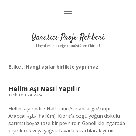
menüyü
Anasayfa
aç
Gizlilik Politikası
Yaratıcı Proje Rehberi
Yasal Uyarı
Hayalleri gerçeğe dönüştüren fikirler!
Hakkımızda
Etiket:
Hangi aşılar birlikte yapılmaz
Helim Aşı Nasıl Yapılır
Tarih: Eylül 24, 2024
Hellim aşı nedir? Halloumi (Yunanca: χαλούμι;
Arapça: حلوم, ḥallūm), Kıbrıs’a özgü yoğun dokulu
sarımsı beyaz taze bir peynirdir. Genellikle ızgarada
pişirilerek veya yağsız tavada kızartılarak yenir.