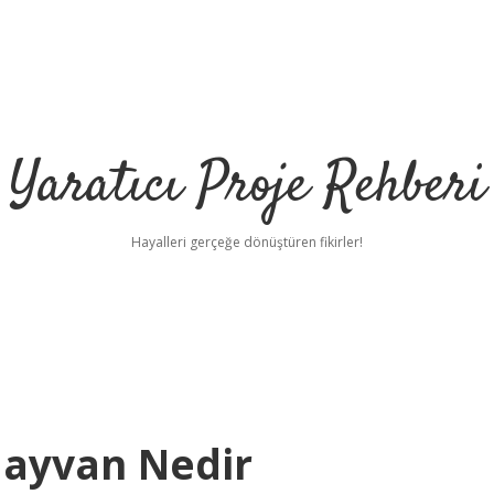
Yaratıcı Proje Rehberi
Hayalleri gerçeğe dönüştüren fikirler!
ilbet 
Hayvan Nedir