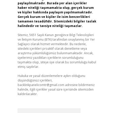
paylaşılmaktadır. Burada yer alan içerikler
haber niteliği taşımamakta olup, gerçek kurum
ve kişiler hakkında paylaşım yapılmamaktadır.
Gerçek kurum ve kişiler ile isim benzerlikleri
tamamen tesadüfidir. Sitemizdeki bilgiler taslak
halindedir ve tavsiye niteliği taşımazlar.
Sitemiz, 5651 Sayılı Kanun gereğince Bilgi Teknolojileri
ve İletişim Kurumu (BTK) tarafından onaylanmış bir Yer
Sağlayıcı olarak hizmet vermektedir. Bu nedenle,
sitedeki içerikleri proaktif olarak denetleme veya
araştırma yükümlülüğümüz bulunmamaktadır. Ancak,
üyelerimiz yazdıkları içeriklerin sorumluluğunu
taşımakta olup, siteye üye olarak bu sorumluluğu kabul
etmiş sayılırlar.
Hukuka ve yasal düzenlemelere aykırı olduğunu
düşündüğünüz içerikleri,
backlinkpanelicomtr@gmail.com
adresine bildirmeniz
halinde, ilgili içerikler yasal süre içerisinde sitemizden
kaldırılacaktır.
Arama