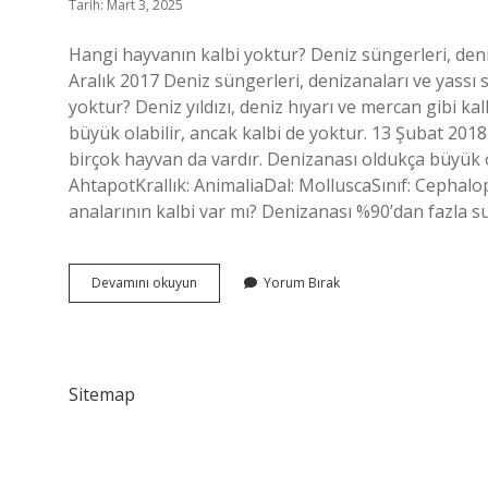
Tarih: Mart 3, 2025
Hangi hayvanın kalbi yoktur? Deniz süngerleri, deniz
Aralık 2017 Deniz süngerleri, denizanaları ve yassı s
yoktur? Deniz yıldızı, deniz hıyarı ve mercan gibi k
büyük olabilir, ancak kalbi de yoktur. 13 Şubat 2018 
birçok hayvan da vardır. Denizanası oldukça büyük ol
AhtapotKrallık: AnimaliaDal: MolluscaSınıf: Cephal
analarının kalbi var mı? Denizanası %90’dan fazla 
Kalbi
Devamını okuyun
Yorum Bırak
Olmayan
Tek
Hayvan
Nedir
Sitemap