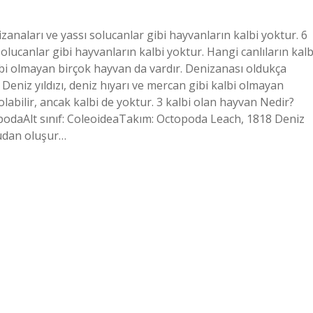
anaları ve yassı solucanlar gibi hayvanların kalbi yoktur. 6
olucanlar gibi hayvanların kalbi yoktur. Hangi canlıların kalb
albi olmayan birçok hayvan da vardır. Denizanası oldukça
Deniz yıldızı, deniz hıyarı ve mercan gibi kalbi olmayan
abilir, ancak kalbi de yoktur. 3 kalbi olan hayvan Nedir?
opodaAlt sınıf: ColeoideaTakım: Octopoda Leach, 1818 Deniz
sudan oluşur…