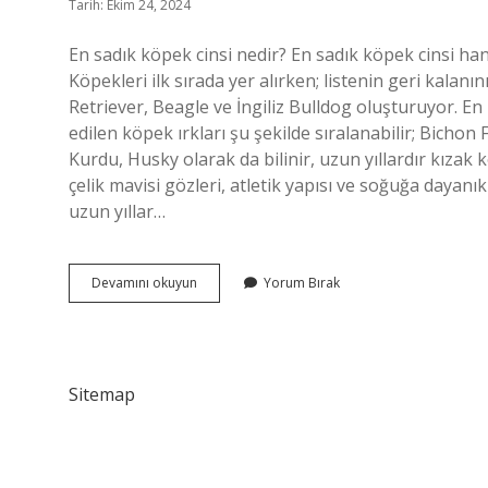
Tarih: Ekim 24, 2024
En sadık köpek cinsi nedir? En sadık köpek cinsi ha
Köpekleri ilk sırada yer alırken; listenin geri kalan
Retriever, Beagle ve İngiliz Bulldog oluşturuyor. En
edilen köpek ırkları şu şekilde sıralanabilir; Bichon
Kurdu, Husky olarak da bilinir, uzun yıllardır kızak
çelik mavisi gözleri, atletik yapısı ve soğuğa dayanık
uzun yıllar…
En
Devamını okuyun
Yorum Bırak
Akıllı
Köpek
Cinsi
Nedir
Sitemap