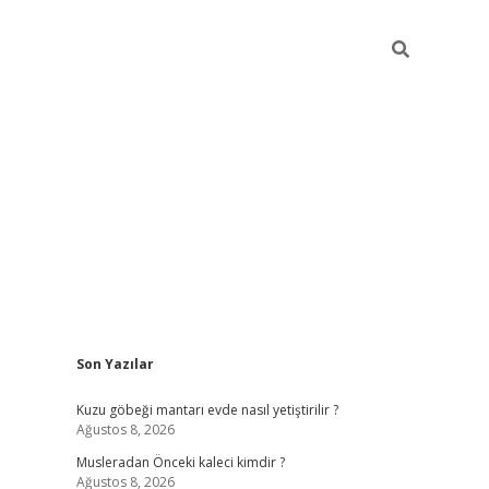
Sidebar
Son Yazılar
obil giriş
piabellacasino
hiltonbet giriş
betexper.xyz
betci giriş
Kuzu göbeği mantarı evde nasıl yetiştirilir ?
Ağustos 8, 2026
Musleradan Önceki kaleci kimdir ?
Ağustos 8, 2026