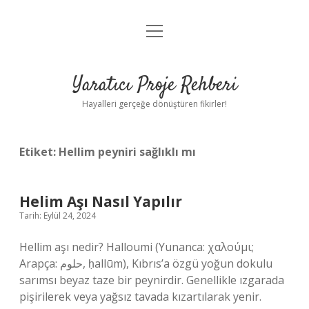
menüyü
Anasayfa
aç
Gizlilik Politikası
Yaratıcı Proje Rehberi
Yasal Uyarı
Hayalleri gerçeğe dönüştüren fikirler!
Hakkımızda
Etiket:
Hellim peyniri sağlıklı mı
Helim Aşı Nasıl Yapılır
Tarih: Eylül 24, 2024
Hellim aşı nedir? Halloumi (Yunanca: χαλούμι;
Arapça: حلوم, ḥallūm), Kıbrıs’a özgü yoğun dokulu
sarımsı beyaz taze bir peynirdir. Genellikle ızgarada
pişirilerek veya yağsız tavada kızartılarak yenir.