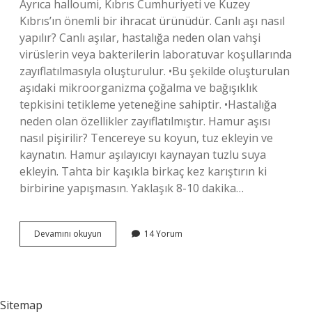
Ayrıca halloumi, Kıbrıs Cumhuriyeti ve Kuzey
Kıbrıs’ın önemli bir ihracat ürünüdür. Canlı aşı nasıl
yapılır? Canlı aşılar, hastalığa neden olan vahşi
virüslerin veya bakterilerin laboratuvar koşullarında
zayıflatılmasıyla oluşturulur. •Bu şekilde oluşturulan
aşıdaki mikroorganizma çoğalma ve bağışıklık
tepkisini tetikleme yeteneğine sahiptir. •Hastalığa
neden olan özellikler zayıflatılmıştır. Hamur aşısı
nasıl pişirilir? Tencereye su koyun, tuz ekleyin ve
kaynatın. Hamur aşılayıcıyı kaynayan tuzlu suya
ekleyin. Tahta bir kaşıkla birkaç kez karıştırın ki
birbirine yapışmasın. Yaklaşık 8-10 dakika…
Helim
Devamını okuyun
14 Yorum
Aşı
Nasıl
Yapılır
Sitemap