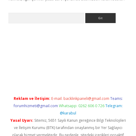
Arama
betci giriş
betci
tulipbet güncel
Reklam ve İletişim:
E-mail:
backlinkpaneli@gmail.com
Teams:
forumhizmeti@gmail.com
Whatsapp: 0262 606 0 726
Telegram:
@karabul
Yasal Uyarı:
Sitemiz, 5651 Sayılı Kanun gereğince Bilgi Teknolojileri
ve İletişim Kurumu (BTK) tarafından onaylanmış bir Yer Sağlayıcı
olarak hizmet vermektedir. Bu nedenle, sitedeki içerikleri proaktif