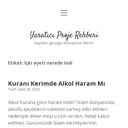
menüyü
Anasayfa
aç
Gizlilik Politikası
Yaratıcı Proje Rehberi
Yasal Uyarı
Hayalleri gerçeğe dönüştüren fikirler!
Hakkımızda
Etiket:
İçki ayeti nerede indi
Kuranı Kerimde Alkol Haram Mı
Tarih: Eylül 28, 2024
Alkol Kurana göre haram mıdır? İslam dünyasında,
alkollü içeceklerin tüketimi sarhoş edici etkileri
nedeniyle dinen meşru (izin verilen, helal) kabul
edilmez. Günümüzde İslam mezheplerinin