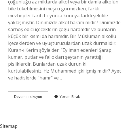
çoğunluğu az miktarda alkol veya bir damla alkolün
bile tüketilmesini meşru görmezken, farklı
mezhepler tarih boyunca konuya farklı şekilde
yaklaşmıştır. Dinimizde alkol haram mıdır? Dinimizde
sarhoş edici içeceklerin çoğu haramdır ve bunların
küçük bir kısmı da haramdır. Bir Müslüman alkollü
içeceklerden ve uyuşturuculardan uzak durmalıdır.
Kuran-ı Kerim şöyle der: “Ey iman edenler! Şarap,
kumar, putlar ve fal okları şeytanın yarattığı
pisliklerdir. Bunlardan uzak durun ki
kurtulabilesiniz. Hz Muhammed içki içmiş midir? Ayet
ve hadislerde “hamr” ve…
Kuranı
Devamını okuyun
Yorum Bırak
Kerimde
Alkol
Haram
Mı
Sitemap