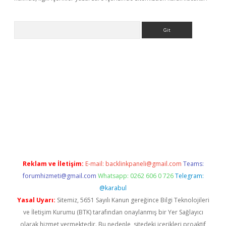
Arama
Reklam ve İletişim:
E-mail:
backlinkpaneli@gmail.com
Teams:
forumhizmeti@gmail.com
Whatsapp: 0262 606 0 726
Telegram:
@karabul
Yasal Uyarı:
Sitemiz, 5651 Sayılı Kanun gereğince Bilgi Teknolojileri
ve İletişim Kurumu (BTK) tarafından onaylanmış bir Yer Sağlayıcı
olarak hizmet vermektedir. Bu nedenle, sitedeki içerikleri proaktif