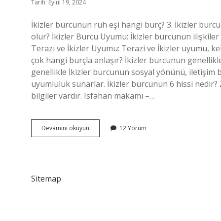
Tarih: Eylül 19, 2024
İkizler burcunun ruh eşi hangi burç? 3. İkizler burcu
olur? İkizler Burcu Uyumu: İkizler burcunun ilişkiler
Terazi ve İkizler Uyumu: Terazi ve İkizler uyumu, ke
çok hangi burçla anlaşır? İkizler burcunun genellikle
genellikle İkizler burcunun sosyal yönünü, iletişim b
uyumluluk sunarlar. İkizler burcunun 6 hissi nedir? 
bilgiler vardır. Isfahan makamı –…
Ikizlerin
Devamını okuyun
12 Yorum
Ruh
Ikizi
Hangi
Burç
Sitemap