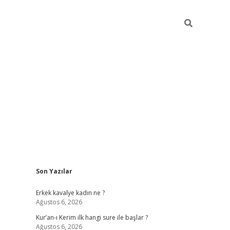
Sidebar
Son Yazılar
mobil giriş
piabellacasino
hiltonbet giriş
betexper.xyz
betci giri
Erkek kavalye kadın ne ?
Ağustos 6, 2026
Kur’an-ı Kerim ilk hangi sure ile başlar ?
Ağustos 6, 2026