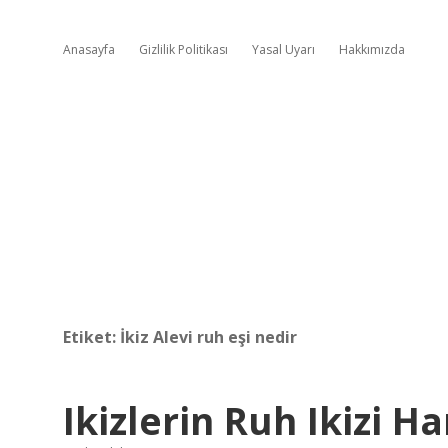
Anasayfa
Gizlilik Politikası
Yasal Uyarı
Hakkımızda
Etiket:
İkiz Alevi ruh eşi nedir
Ikizlerin Ruh Ikizi H