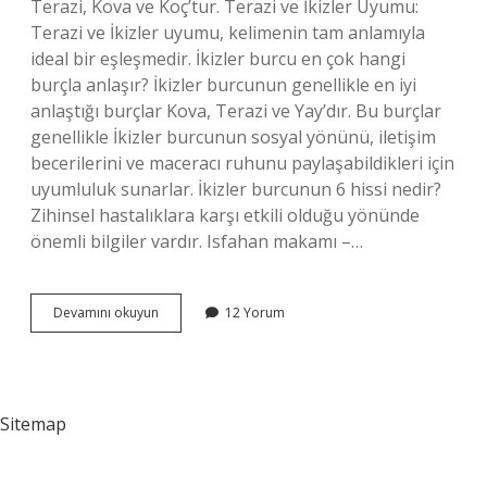
Terazi, Kova ve Koç’tur. Terazi ve İkizler Uyumu:
Terazi ve İkizler uyumu, kelimenin tam anlamıyla
ideal bir eşleşmedir. İkizler burcu en çok hangi
burçla anlaşır? İkizler burcunun genellikle en iyi
anlaştığı burçlar Kova, Terazi ve Yay’dır. Bu burçlar
genellikle İkizler burcunun sosyal yönünü, iletişim
becerilerini ve maceracı ruhunu paylaşabildikleri için
uyumluluk sunarlar. İkizler burcunun 6 hissi nedir?
Zihinsel hastalıklara karşı etkili olduğu yönünde
önemli bilgiler vardır. Isfahan makamı –…
Ikizlerin
Devamını okuyun
12 Yorum
Ruh
Ikizi
Hangi
Burç
Sitemap