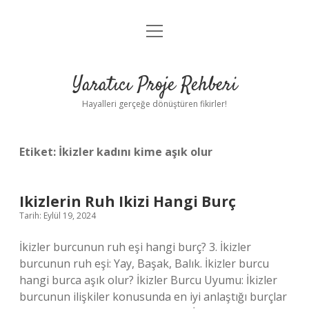
menüyü
Anasayfa
aç
Gizlilik Politikası
Yaratıcı Proje Rehberi
Yasal Uyarı
Hayalleri gerçeğe dönüştüren fikirler!
Hakkımızda
Etiket:
İkizler kadını kime aşık olur
Ikizlerin Ruh Ikizi Hangi Burç
Tarih: Eylül 19, 2024
İkizler burcunun ruh eşi hangi burç? 3. İkizler
burcunun ruh eşi: Yay, Başak, Balık. İkizler burcu
hangi burca aşık olur? İkizler Burcu Uyumu: İkizler
burcunun ilişkiler konusunda en iyi anlaştığı burçlar