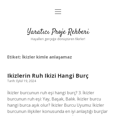
menüyü
Anasayfa
aç
Gizlilik Politikası
Yaratıcı Proje Rehberi
Yasal Uyarı
Hayalleri gerçeğe dönüştüren fikirler!
Hakkımızda
Etiket:
İkizler kimle anlaşamaz
Ikizlerin Ruh Ikizi Hangi Burç
Tarih: Eylül 19, 2024
İkizler burcunun ruh eşi hangi burç? 3. İkizler
burcunun ruh eşi: Yay, Başak, Balık. İkizler burcu
hangi burca aşık olur? İkizler Burcu Uyumu: İkizler
burcunun ilişkiler konusunda en iyi anlaştığı burçlar