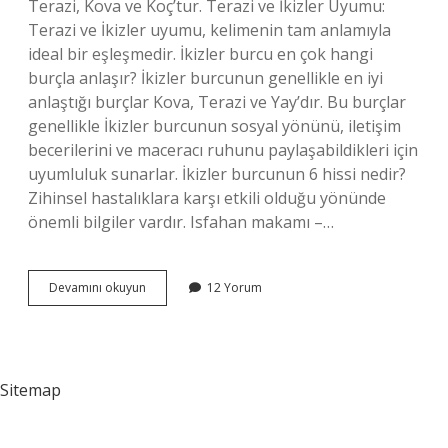
Terazi, Kova ve Koç’tur. Terazi ve İkizler Uyumu:
Terazi ve İkizler uyumu, kelimenin tam anlamıyla
ideal bir eşleşmedir. İkizler burcu en çok hangi
burçla anlaşır? İkizler burcunun genellikle en iyi
anlaştığı burçlar Kova, Terazi ve Yay’dır. Bu burçlar
genellikle İkizler burcunun sosyal yönünü, iletişim
becerilerini ve maceracı ruhunu paylaşabildikleri için
uyumluluk sunarlar. İkizler burcunun 6 hissi nedir?
Zihinsel hastalıklara karşı etkili olduğu yönünde
önemli bilgiler vardır. Isfahan makamı –…
Ikizlerin
Devamını okuyun
12 Yorum
Ruh
Ikizi
Hangi
Burç
Sitemap