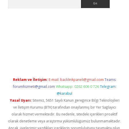
Arama
etci giriş
betci
tulipbet güncel
Reklam ve İletişim:
E-mail:
backlinkpaneli@gmail.com
Teams:
forumhizmeti@gmail.com
Whatsapp: 0262 606 0 726
Telegram:
@karabul
Yasal Uyarı:
Sitemiz, 5651 Sayılı Kanun gereğince Bilgi Teknolojileri
ve İletişim Kurumu (BTK) tarafından onaylanmış bir Yer Sağlayıcı
olarak hizmet vermektedir. Bu nedenle, sitedeki içerikleri proaktif
olarak denetleme veya araştırma yükümlülüğümüz bulunmamaktadır.
Ancak, üyelerimiz yazdıkları içeriklerin sorumluluğunu taşımakta olup,