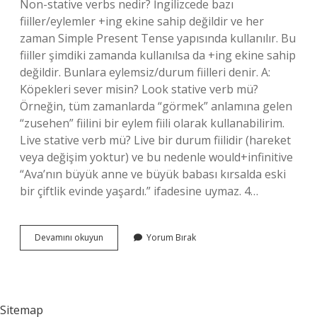
Non-stative verbs nedir? İngilizcede bazı
fiiller/eylemler +ing ekine sahip değildir ve her
zaman Simple Present Tense yapısında kullanılır. Bu
fiiller şimdiki zamanda kullanılsa da +ing ekine sahip
değildir. Bunlara eylemsiz/durum fiilleri denir. A:
Köpekleri sever misin? Look stative verb mü?
Örneğin, tüm zamanlarda “görmek” anlamına gelen
“zusehen” fiilini bir eylem fiili olarak kullanabilirim.
Live stative verb mü? Live bir durum fiilidir (hareket
veya değişim yoktur) ve bu nedenle would+infinitive
“Ava’nın büyük anne ve büyük babası kırsalda eski
bir çiftlik evinde yaşardı.” ifadesine uymaz. 4…
Enjoy
Devamını okuyun
Yorum Bırak
Stative
Mi
Sitemap