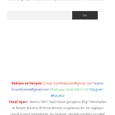
Arama
etci giriş
betci
tulipbet güncel
Reklam ve İletişim:
E-mail:
backlinkpaneli@gmail.com
Teams:
forumhizmeti@gmail.com
Whatsapp: 0262 606 0 726
Telegram:
@karabul
Yasal Uyarı:
Sitemiz, 5651 Sayılı Kanun gereğince Bilgi Teknolojileri
ve İletişim Kurumu (BTK) tarafından onaylanmış bir Yer Sağlayıcı
olarak hizmet vermektedir. Bu nedenle, sitedeki içerikleri proaktif