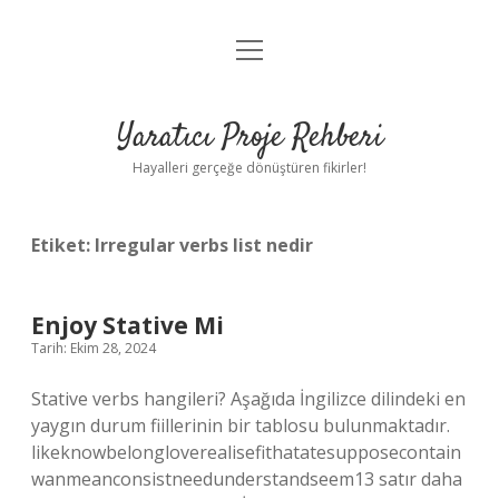
menüyü
Anasayfa
aç
Gizlilik Politikası
Yaratıcı Proje Rehberi
Yasal Uyarı
Hayalleri gerçeğe dönüştüren fikirler!
Hakkımızda
Etiket:
Irregular verbs list nedir
Enjoy Stative Mi
Tarih: Ekim 28, 2024
Stative verbs hangileri? Aşağıda İngilizce dilindeki en
yaygın durum fiillerinin bir tablosu bulunmaktadır.
likeknowbelongloverealisefithatatesupposecontain
wanmeanconsistneedunderstandseem13 satır daha