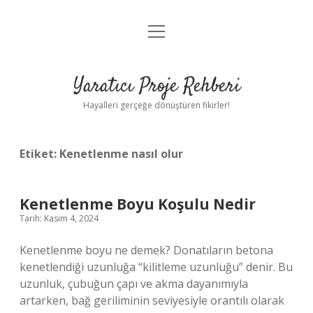
menüyü
Anasayfa
aç
Gizlilik Politikası
Yaratıcı Proje Rehberi
Yasal Uyarı
Hayalleri gerçeğe dönüştüren fikirler!
Hakkımızda
Etiket:
Kenetlenme nasıl olur
Kenetlenme Boyu Koşulu Nedir
Tarih: Kasım 4, 2024
Kenetlenme boyu ne demek? Donatıların betona
kenetlendiği uzunluğa “kilitleme uzunluğu” denir. Bu
uzunluk, çubuğun çapı ve akma dayanımıyla
artarken, bağ geriliminin seviyesiyle orantılı olarak