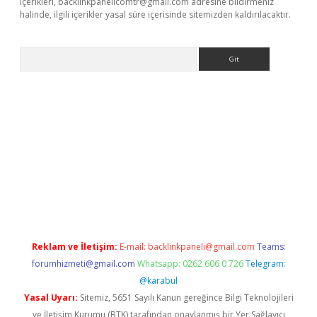
içerikleri,
backlinkpanelicomtr@gmail.com
adresine bildirmeniz
halinde, ilgili içerikler yasal süre içerisinde sitemizden kaldırılacaktır.
Arama
z
betci giriş
betci
tulipbet güncel
Reklam ve İletişim:
E-mail:
backlinkpaneli@gmail.com
Teams:
forumhizmeti@gmail.com
Whatsapp: 0262 606 0 726
Telegram:
@karabul
Yasal Uyarı:
Sitemiz, 5651 Sayılı Kanun gereğince Bilgi Teknolojileri
ve İletişim Kurumu (BTK) tarafından onaylanmış bir Yer Sağlayıcı