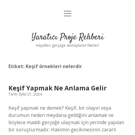
menüyü
Anasayfa
aç
Gizlilik Politikası
Yaratıcı Proje Rehberi
Yasal Uyarı
Hayalleri gerçeğe dönüştüren fikirler!
Hakkımızda
Etiket:
Keşif örnekleri nelerdir
Keşif Yapmak Ne Anlama Gelir
Tarih: Eylül 21, 2024
Keşif yapmak ne demek? Keşif, bir olayın veya
durumun neden meydana geldiğini anlamak ve
böylece maddi gerçeğe ulaşmak için yerinde yapılan
bir soruşturmadır. Hakimin gecikmesinin zararlı