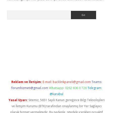
Arama
betci giriş
betci
tulipbet güncel
Reklam ve İletişim:
E-mail:
backlinkpaneli@gmail.com
Teams:
forumhizmeti@gmail.com
Whatsapp: 0262 606 0 726
Telegram:
@karabul
Yasal Uyarı:
Sitemiz, 5651 Sayılı Kanun gereğince Bilgi Teknolojileri
ve İletişim Kurumu (BTK) tarafından onaylanmış bir Yer Sağlayıcı
olarak hizmet vermektedir. Bu nedenle, sitedeki içerikleri proaktif