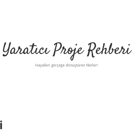
Yaratıcı Proje Rehberi
Hayalleri gerçeğe dönüştüren fikirler!
ilbet m
i