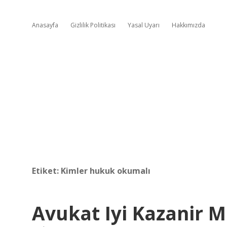
Anasayfa
Gizlilik Politikası
Yasal Uyarı
Hakkımızda
Etiket:
Kimler hukuk okumalı
Avukat Iyi Kazanir M