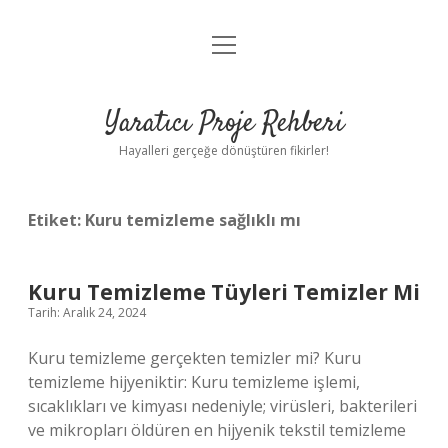
menüyü
Anasayfa
aç
Gizlilik Politikası
Yaratıcı Proje Rehberi
Yasal Uyarı
Hayalleri gerçeğe dönüştüren fikirler!
Hakkımızda
Etiket:
Kuru temizleme sağlıklı mı
Kuru Temizleme Tüyleri Temizler Mi
Tarih: Aralık 24, 2024
Kuru temizleme gerçekten temizler mi? Kuru
temizleme hijyeniktir: Kuru temizleme işlemi,
sıcaklıkları ve kimyası nedeniyle; virüsleri, bakterileri
ve mikropları öldüren en hijyenik tekstil temizleme