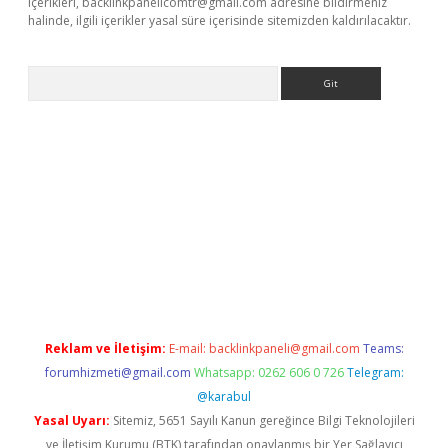
içerikleri,
backlinkpanelicomtr@gmail.com
adresine bildirmeniz
halinde, ilgili içerikler yasal süre içerisinde sitemizden kaldırılacaktır.
Arama
betci giriş
betci
tulipbet güncel
Reklam ve İletişim:
E-mail:
backlinkpaneli@gmail.com
Teams:
forumhizmeti@gmail.com
Whatsapp: 0262 606 0 726
Telegram:
@karabul
Yasal Uyarı:
Sitemiz, 5651 Sayılı Kanun gereğince Bilgi Teknolojileri
ve İletişim Kurumu (BTK) tarafından onaylanmış bir Yer Sağlayıcı