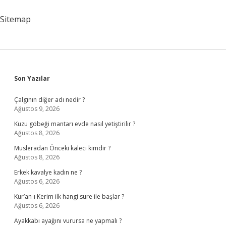
Işlerde
Lojistik
Sitemap
Elemanı
Nedir
Sidebar
Son Yazılar
Çalgının diğer adı nedir ?
Ağustos 9, 2026
Kuzu göbeği mantarı evde nasıl yetiştirilir ?
Ağustos 8, 2026
Musleradan Önceki kaleci kimdir ?
Ağustos 8, 2026
Erkek kavalye kadın ne ?
Ağustos 6, 2026
Kur’an-ı Kerim ilk hangi sure ile başlar ?
Ağustos 6, 2026
Ayakkabı ayağını vurursa ne yapmalı ?