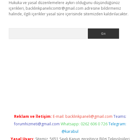
Hukuka ve yasal düzenlemelere aykırı olduğunu düşündüğünüz
içerikleri,
backlinkpanelicomtr@gmail.com
adresine bildirmeniz
halinde, ilgili içerikler yasal süre içerisinde sitemizden kaldırılacaktır.
Arama
betci giriş
betci
tulipbet güncel
Reklam ve İletişim:
E-mail:
backlinkpaneli@gmail.com
Teams:
forumhizmeti@gmail.com
Whatsapp: 0262 606 0 726
Telegram:
@karabul
Yasal Uyarı:
Sitemiz, 5651 Sayılı Kanun gereğince Bilgi Teknolojileri