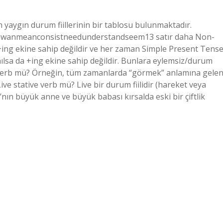
en yaygın durum fiillerinin bir tablosu bulunmaktadır.
inwanmeanconsistneedunderstandseem13 satır daha Non-
er +ing ekine sahip değildir ve her zaman Simple Present Tens
anılsa da +ing ekine sahip değildir. Bunlara eylemsiz/durum
ive verb mü? Örneğin, tüm zamanlarda “görmek” anlamına gele
. Live stative verb mü? Live bir durum fiilidir (hareket veya
nın büyük anne ve büyük babası kırsalda eski bir çiftlik