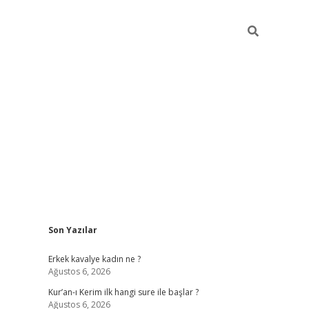
Sidebar
Son Yazılar
mobil giriş
piabellacasino
hiltonbet giriş
betexper.xyz
betci giri
Erkek kavalye kadın ne ?
Ağustos 6, 2026
Kur’an-ı Kerim ilk hangi sure ile başlar ?
Ağustos 6, 2026