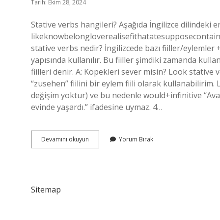
Tarih: Ekim 28, 2024
Stative verbs hangileri? Aşağıda İngilizce dilindeki 
likeknowbelongloverealisefithatatesupposeconta
stative verbs nedir? İngilizcede bazı fiiller/eyleml
yapısında kullanılır. Bu fiiller şimdiki zamanda kull
fiilleri denir. A: Köpekleri sever misin? Look stat
“zusehen” fiilini bir eylem fiili olarak kullanabilirim
değişim yoktur) ve bu nedenle would+infinitive “Ava’
evinde yaşardı.” ifadesine uymaz. 4…
Enjoy
Devamını okuyun
Yorum Bırak
Stative
Mi
Sitemap