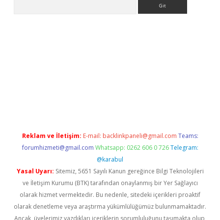
Arama
etci giriş
betci
tulipbet güncel
Reklam ve İletişim:
E-mail:
backlinkpaneli@gmail.com
Teams:
forumhizmeti@gmail.com
Whatsapp: 0262 606 0 726
Telegram:
@karabul
Yasal Uyarı:
Sitemiz, 5651 Sayılı Kanun gereğince Bilgi Teknolojileri
ve İletişim Kurumu (BTK) tarafından onaylanmış bir Yer Sağlayıcı
olarak hizmet vermektedir. Bu nedenle, sitedeki içerikleri proaktif
olarak denetleme veya araştırma yükümlülüğümüz bulunmamaktadır.
Ancak, üyelerimiz yazdıkları içeriklerin sorumluluğunu taşımakta olup,