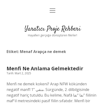
menüyü
Anasayfa
aç
Gizlilik Politikası
Yaratıcı Proje Rehberi
Yasal Uyarı
Hayalleri gerçeğe dönüştüren fikirler!
Hakkımızda
Etiket:
Menaf Arapça ne demek
Menfi Ne Anlama Gelmektedir
Tarih: Mart 2, 2025
Menfi ne demek kokeni? Arap NFW kökünden
negatif manfī منفي ”1. Sürgünde, 2. dilbilgisinde
negatif hariç tutuldu. Bu kelime, Nafā نفا “نفا” fiilinin
mafˁil metresindeki pasif fiilin sıfatıdır. Menfi bir