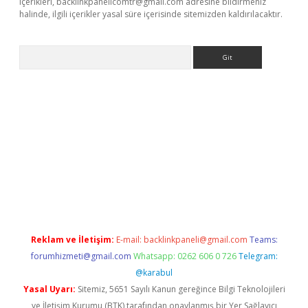
içerikleri,
backlinkpanelicomtr@gmail.com
adresine bildirmeniz
halinde, ilgili içerikler yasal süre içerisinde sitemizden kaldırılacaktır.
Arama
betci giriş
betci
tulipbet güncel
Reklam ve İletişim:
E-mail:
backlinkpaneli@gmail.com
Teams:
forumhizmeti@gmail.com
Whatsapp: 0262 606 0 726
Telegram:
@karabul
Yasal Uyarı:
Sitemiz, 5651 Sayılı Kanun gereğince Bilgi Teknolojileri
ve İletişim Kurumu (BTK) tarafından onaylanmış bir Yer Sağlayıcı