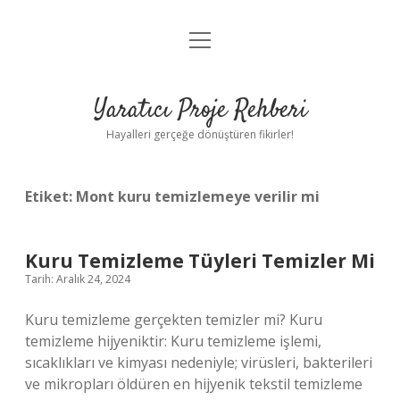
menüyü
Anasayfa
aç
Gizlilik Politikası
Yaratıcı Proje Rehberi
Yasal Uyarı
Hayalleri gerçeğe dönüştüren fikirler!
Hakkımızda
Etiket:
Mont kuru temizlemeye verilir mi
Kuru Temizleme Tüyleri Temizler Mi
Tarih: Aralık 24, 2024
Kuru temizleme gerçekten temizler mi? Kuru
temizleme hijyeniktir: Kuru temizleme işlemi,
sıcaklıkları ve kimyası nedeniyle; virüsleri, bakterileri
ve mikropları öldüren en hijyenik tekstil temizleme