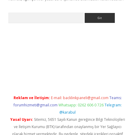
Arama
betci giriş
betci
tulipbet güncel
Reklam ve İletişim:
E-mail:
backlinkpaneli@gmail.com
Teams:
forumhizmeti@gmail.com
Whatsapp: 0262 606 0 726
Telegram:
@karabul
Yasal Uyarı:
Sitemiz, 5651 Sayılı Kanun gereğince Bilgi Teknolojileri
ve İletişim Kurumu (BTK) tarafından onaylanmış bir Yer Sağlayıcı
olarak hizmet vermektedir. Bu nedenle, sitedeki içerikleri proaktif