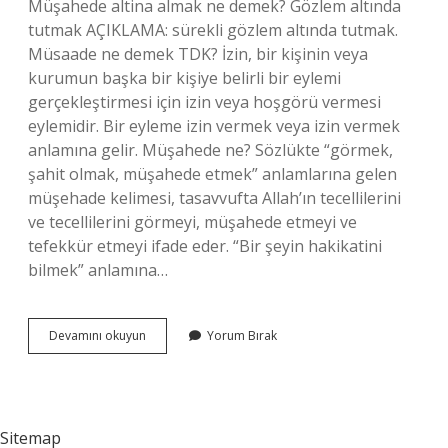
Müşahede altina almak ne demek? Gözlem altında
tutmak AÇIKLAMA: sürekli gözlem altında tutmak.
Müsaade ne demek TDK? İzin, bir kişinin veya
kurumun başka bir kişiye belirli bir eylemi
gerçekleştirmesi için izin veya hoşgörü vermesi
eylemidir. Bir eyleme izin vermek veya izin vermek
anlamına gelir. Müşahede ne? Sözlükte “görmek,
şahit olmak, müşahede etmek” anlamlarına gelen
müşehade kelimesi, tasavvufta Allah’ın tecellilerini
ve tecellilerini görmeyi, müşahede etmeyi ve
tefekkür etmeyi ifade eder. “Bir şeyin hakikatini
bilmek” anlamına…
Müsaade
Devamını okuyun
Yorum Bırak
Altinda
Ne
Demek
Sitemap