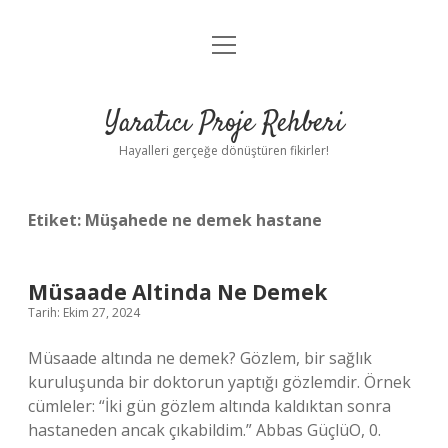
menüyü
Anasayfa
aç
Gizlilik Politikası
Yaratıcı Proje Rehberi
Yasal Uyarı
Hayalleri gerçeğe dönüştüren fikirler!
Hakkımızda
Etiket:
Müşahede ne demek hastane
Müsaade Altinda Ne Demek
Tarih: Ekim 27, 2024
Müsaade altında ne demek? Gözlem, bir sağlık
kuruluşunda bir doktorun yaptığı gözlemdir. Örnek
cümleler: “İki gün gözlem altında kaldıktan sonra
hastaneden ancak çıkabildim.” Abbas GüçlüO, 0.