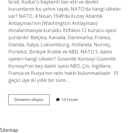
İsrail, Kudüs’ü başkenti ilan etti ve devlet
kurumlarını bu şehre taşıdı. NATO’da hangi ülkeler
var? NATO, 4 Nisan 1949’da Kuzey Atlantik
Antlaşması’nın (Washington Antlaşması)
imzalanmasıyla kuruldu. İttifakın 12 kurucu üyesi
şunlardır: Belçika, Kanada, Danimarka, Fransa,
İzlanda, İtalya, Lüksemburg, Hollanda, Norveç,
Portekiz, Birleşik Krallık ve ABD. NATO 5. daimi
üyeleri hangi ülkeler? Güvenlik Konseyi Güvenlik
Konseyi’nin beş daimi üyesi ABD, Çin, İngiltere,
Fransa ve Rusya’nın veto hakkı bulunmaktadır. 10
geçici üye iki yıllık bir süre…
İSrail
Devamını okuyun
10 Yorum
Nato
Üyesi
Mi
Sitemap