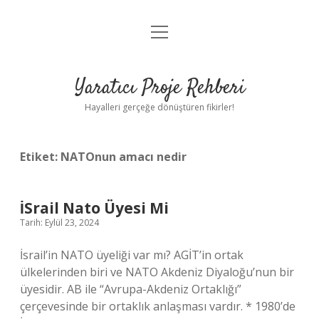
menüyü
Anasayfa
aç
Gizlilik Politikası
Yaratıcı Proje Rehberi
Yasal Uyarı
Hayalleri gerçeğe dönüştüren fikirler!
Hakkımızda
Etiket:
NATOnun amacı nedir
İSrail Nato Üyesi Mi
Tarih: Eylül 23, 2024
İsrail’in NATO üyeliği var mı? AGİT’in ortak
ülkelerinden biri ve NATO Akdeniz Diyaloğu’nun bir
üyesidir. AB ile “Avrupa-Akdeniz Ortaklığı”
çerçevesinde bir ortaklık anlaşması vardır. * 1980’de