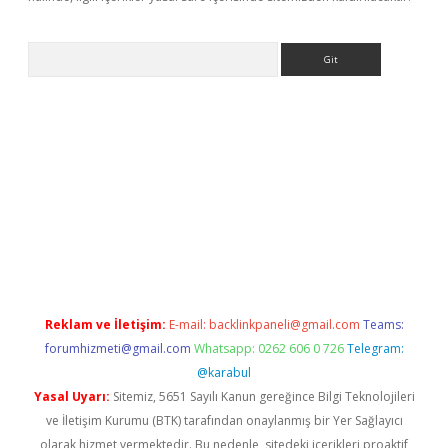
Arama
betci giriş
betci
tulipbet güncel
Reklam ve İletişim:
E-mail:
backlinkpaneli@gmail.com
Teams:
forumhizmeti@gmail.com
Whatsapp: 0262 606 0 726
Telegram:
@karabul
Yasal Uyarı:
Sitemiz, 5651 Sayılı Kanun gereğince Bilgi Teknolojileri
ve İletişim Kurumu (BTK) tarafından onaylanmış bir Yer Sağlayıcı
olarak hizmet vermektedir. Bu nedenle, sitedeki içerikleri proaktif