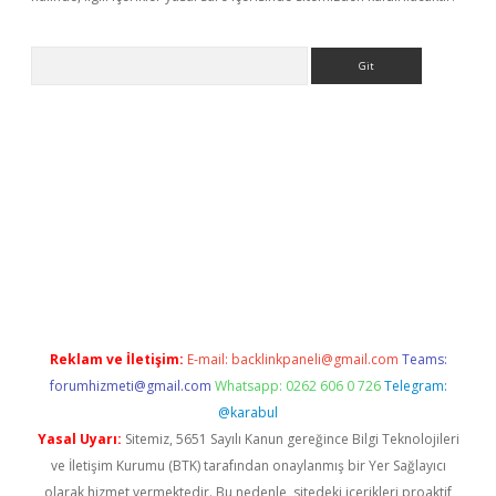
Arama
betci giriş
betci
tulipbet güncel
Reklam ve İletişim:
E-mail:
backlinkpaneli@gmail.com
Teams:
forumhizmeti@gmail.com
Whatsapp: 0262 606 0 726
Telegram:
@karabul
Yasal Uyarı:
Sitemiz, 5651 Sayılı Kanun gereğince Bilgi Teknolojileri
ve İletişim Kurumu (BTK) tarafından onaylanmış bir Yer Sağlayıcı
olarak hizmet vermektedir. Bu nedenle, sitedeki içerikleri proaktif