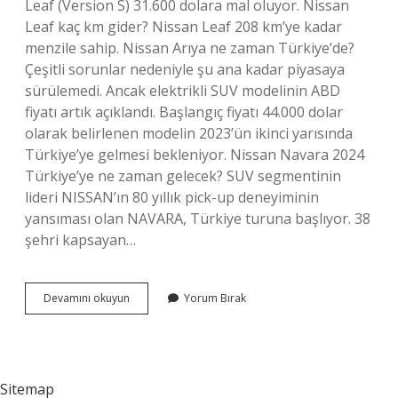
Leaf (Version S) 31.600 dolara mal oluyor. Nissan
Leaf kaç km gider? Nissan Leaf 208 km’ye kadar
menzile sahip. Nissan Arıya ne zaman Türkiye’de?
Çeşitli sorunlar nedeniyle şu ana kadar piyasaya
sürülemedi. Ancak elektrikli SUV modelinin ABD
fiyatı artık açıklandı. Başlangıç ​​fiyatı 44.000 dolar
olarak belirlenen modelin 2023’ün ikinci yarısında
Türkiye’ye gelmesi bekleniyor. Nissan Navara 2024
Türkiye’ye ne zaman gelecek? SUV segmentinin
lideri NISSAN’ın 80 yıllık pick-up deneyiminin
yansıması olan NAVARA, Türkiye turuna başlıyor. 38
şehri kapsayan…
Nissan
Devamını okuyun
Yorum Bırak
Leaf
Türkiyeye
Ne
Zaman
Gelecek
Sitemap