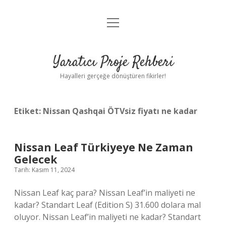
menüyü
Anasayfa
aç
Gizlilik Politikası
Yaratıcı Proje Rehberi
Yasal Uyarı
Hayalleri gerçeğe dönüştüren fikirler!
Hakkımızda
Etiket:
Nissan Qashqai ÖTVsiz fiyatı ne kadar
Nissan Leaf Türkiyeye Ne Zaman
Gelecek
Tarih: Kasım 11, 2024
Nissan Leaf kaç para? Nissan Leaf’in maliyeti ne
kadar? Standart Leaf (Edition S) 31.600 dolara mal
oluyor. Nissan Leaf’in maliyeti ne kadar? Standart