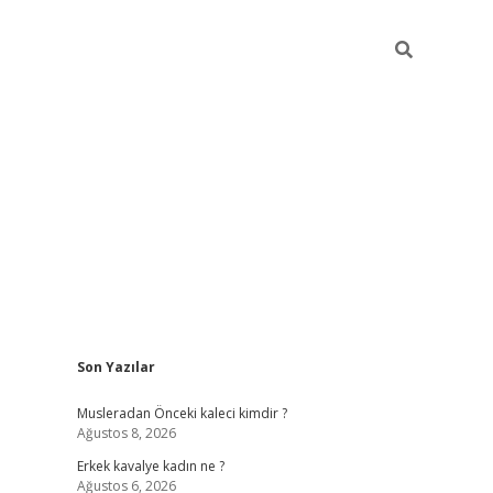
Sidebar
Son Yazılar
obil giriş
piabellacasino
hiltonbet giriş
betexper.xyz
betci giriş
Musleradan Önceki kaleci kimdir ?
Ağustos 8, 2026
Erkek kavalye kadın ne ?
Ağustos 6, 2026