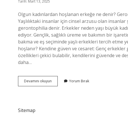
Tarih: Mart 13, 2025
Olgun kadınlardan hoşlanan erkeğe ne denir? Geront
Yaşlılıktaki insanlar için cinsel arzusu olan insanlar
gerontophilia denir. Erkekler neden yaşı büyük kadı
ediyor. Gençlik, sağlıklı üreme ve bakımın bir işaret
bakma ve eş seçiminde yaşlı erkekleri tercih etme y
hoşlanır? Kendine güven ve cesaret: Genç erkekler 
özellikleri çekici bulabilir, kendilerini güvende ve de
daha…
Bir
Devamını okuyun
Yorum Bırak
Erkek
Neden
Olgun
Kadın
Ister
Sitemap