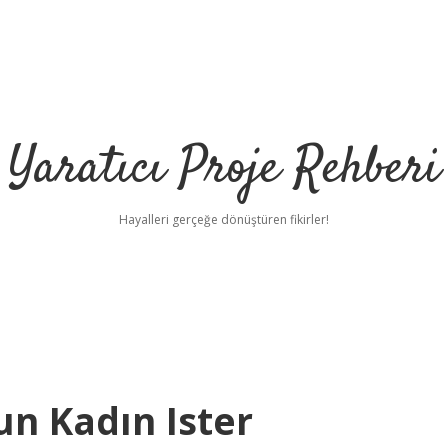
Yaratıcı Proje Rehberi
Hayalleri gerçeğe dönüştüren fikirler!
ilbet m
un Kadın Ister