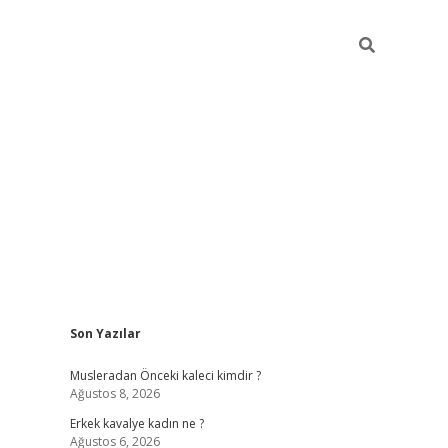
Sidebar
Son Yazılar
ilbet mobil giriş
piabellacasino
hiltonbet giriş
betexpe
Musleradan Önceki kaleci kimdir ?
Ağustos 8, 2026
Erkek kavalye kadın ne ?
Ağustos 6, 2026