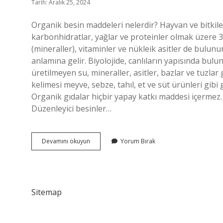
Tarih: Aralık 25, 2024
Organik besin maddeleri nelerdir? Hayvan ve bitkil
karbonhidratlar, yağlar ve proteinler olmak üzere 3
(mineraller), vitaminler ve nükleik asitler de bulun
anlamına gelir. Biyolojide, canlıların yapısında bulu
üretilmeyen su, mineraller, asitler, bazlar ve tuzlar 
kelimesi meyve, sebze, tahıl, et ve süt ürünleri gibi g
Organik gıdalar hiçbir yapay katkı maddesi içermez. 
Düzenleyici besinler…
Organik
Devamını okuyun
Yorum Bırak
Besinler
Nelerdir
Sitemap