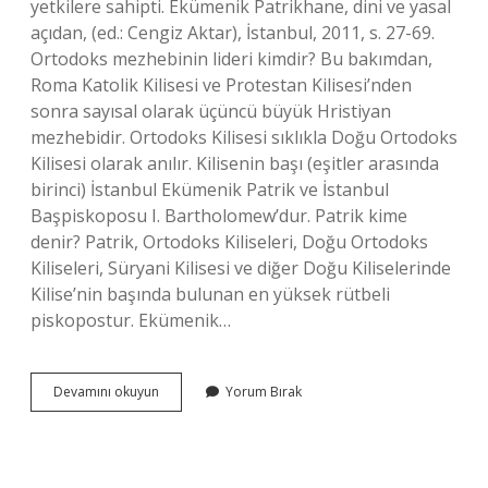
yetkilere sahipti. Ekümenik Patrikhane, dini ve yasal
açıdan, (ed.: Cengiz Aktar), İstanbul, 2011, s. 27-69.
Ortodoks mezhebinin lideri kimdir? Bu bakımdan,
Roma Katolik Kilisesi ve Protestan Kilisesi’nden
sonra sayısal olarak üçüncü büyük Hristiyan
mezhebidir. Ortodoks Kilisesi sıklıkla Doğu Ortodoks
Kilisesi olarak anılır. Kilisenin başı (eşitler arasında
birinci) İstanbul Ekümenik Patrik ve İstanbul
Başpiskoposu I. Bartholomew’dur. Patrik kime
denir? Patrik, Ortodoks Kiliseleri, Doğu Ortodoks
Kiliseleri, Süryani Kilisesi ve diğer Doğu Kiliselerinde
Kilise’nin başında bulunan en yüksek rütbeli
piskopostur. Ekümenik…
Ortodoksların
Devamını okuyun
Yorum Bırak
Ruhani
Lideri
Ne
Verilen