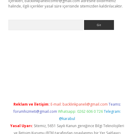
içerikleri,
backlinkpanelicomtr@gmail.com
adresine bildirmeniz
halinde, ilgili içerikler yasal süre içerisinde sitemizden kaldırılacaktır.
Arama
betci giriş
betci
tulipbet güncel
Reklam ve İletişim:
E-mail:
backlinkpaneli@gmail.com
Teams:
forumhizmeti@gmail.com
Whatsapp: 0262 606 0 726
Telegram:
@karabul
Yasal Uyarı:
Sitemiz, 5651 Sayılı Kanun gereğince Bilgi Teknolojileri
ve İletişim Kurumu (BTK) tarafından onaylanmış bir Yer Sağlayıcı