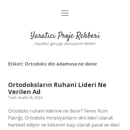
menüyü
Anasayfa
aç
Gizlilik Politikası
Yaratıcı Proje Rehberi
Yasal Uyarı
Hayalleri gerçeğe dönüştüren fikirler!
Hakkımızda
Etiket:
Ortodoks din adamına ne denir
Ortodoksların Ruhani Lideri Ne
Verilen Ad
Tarih: Aralık 28, 2024
Ortodoks ruhani liderine ne denir? Fener Rum
Patriği, Ortodoks Hıristiyanların dini lideri olarak
hareket ediyor ve kilisenin başı olarak yasal ve idari