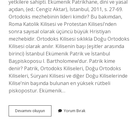
yetkilere sahipti. Ekümenik Patrikhane, dini ve yasal
açıdan, (ed.: Cengiz Aktar), İstanbul, 2011, s. 27-69.
Ortodoks mezhebinin lideri kimdir? Bu bakımdan,
Roma Katolik Kilisesi ve Protestan Kilisesi’nden
sonra sayısal olarak üçüncü büyük Hristiyan
mezhebidir. Ortodoks Kilisesi sıklıkla Doğu Ortodoks
Kilisesi olarak anılır. Kilisenin başı (eşitler arasında
birinci) İstanbul Ekümenik Patrik ve İstanbul
Başpiskoposu I. Bartholomew’dur. Patrik kime
denir? Patrik, Ortodoks Kiliseleri, Doğu Ortodoks
Kiliseleri, Süryani Kilisesi ve diğer Doğu Kiliselerinde
Kilise’nin başında bulunan en yüksek rütbeli
piskopostur. Ekümenik…
Ortodoksların
Devamını okuyun
Yorum Bırak
Ruhani
Lideri
Ne
Verilen