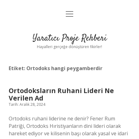
menüyü
Anasayfa
aç
Gizlilik Politikası
Yaratıcı Proje Rehberi
Yasal Uyarı
Hayalleri gerçeğe dönüştüren fikirler!
Hakkımızda
Etiket:
Ortodoks hangi peygamberdir
Ortodoksların Ruhani Lideri Ne
Verilen Ad
Tarih: Aralık 28, 2024
Ortodoks ruhani liderine ne denir? Fener Rum
Patriği, Ortodoks Hıristiyanların dini lideri olarak
hareket ediyor ve kilisenin başı olarak yasal ve idari