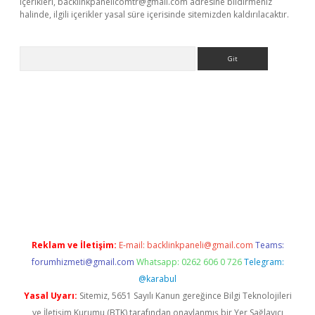
içerikleri,
backlinkpanelicomtr@gmail.com
adresine bildirmeniz
halinde, ilgili içerikler yasal süre içerisinde sitemizden kaldırılacaktır.
Arama
etci giriş
betci
tulipbet güncel
Reklam ve İletişim:
E-mail:
backlinkpaneli@gmail.com
Teams:
forumhizmeti@gmail.com
Whatsapp: 0262 606 0 726
Telegram:
@karabul
Yasal Uyarı:
Sitemiz, 5651 Sayılı Kanun gereğince Bilgi Teknolojileri
ve İletişim Kurumu (BTK) tarafından onaylanmış bir Yer Sağlayıcı