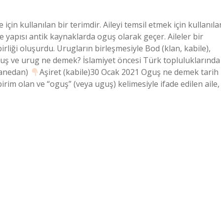
çin kullanılan bir terimdir. Aileyi temsil etmek için kullanıla
e yapısı antik kaynaklarda oguş olarak geçer. Aileler bir
irliği oluşurdu. Urugların birleşmesiyle Bod (klan, kabile),
 Oguş ve urug ne demek? İslamiyet öncesi Türk topluluklarında
anedan)
Aşiret (kabile)30 Ocak 2021 Oguş ne demek tarih
irim olan ve “oguş” (veya uguş) kelimesiyle ifade edilen aile,