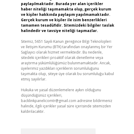
paylaşılmaktadır. Burada yer alan içerikler
haber niteliği taşımamakta olup, gerçek kurum
ve kişiler hakkında paylaşım yapılmamaktadır.
Gerçek kurum ve kişiler ile isim benzerlikleri
tamamen tesadüfidir. Sitemizdeki bilgiler taslak
halindedir ve tavsiye niteliği taşımazlar.
Sitemiz, 5651 Sayılı Kanun gereğince Bilgi Teknolojileri
ve İletişim Kurumu (BTK) tarafından onaylanmış bir Yer
Sağlayıcı olarak hizmet vermektedir. Bu nedenle,
sitedeki içerikleri proaktif olarak denetleme veya
araştırma yükümlülüğümüz bulunmamaktadır. Ancak,
üyelerimiz yazdıkları içeriklerin sorumluluğunu
taşımakta olup, siteye üye olarak bu sorumluluğu kabul
etmiş sayılırlar.
Hukuka ve yasal düzenlemelere aykırı olduğunu
düşündüğünüz içerikleri,
backlinkpanelicomtr@gmail.com
adresine bildirmeniz
halinde, ilgili içerikler yasal süre içerisinde sitemizden
kaldırılacaktır.
Arama