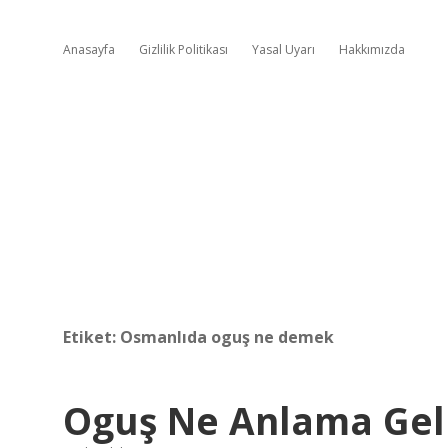
Anasayfa
Gizlilik Politikası
Yasal Uyarı
Hakkımızda
Etiket:
Osmanlıda oguş ne demek
Oguş Ne Anlama Gel