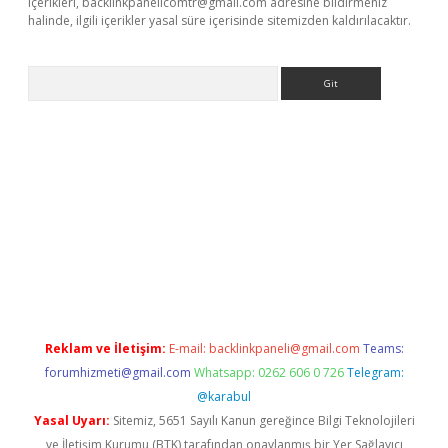
içerikleri,
backlinkpanelicomtr@gmail.com
adresine bildirmeniz
halinde, ilgili içerikler yasal süre içerisinde sitemizden kaldırılacaktır.
Arama
etci giriş
betci
tulipbet güncel
Reklam ve İletişim:
E-mail:
backlinkpaneli@gmail.com
Teams:
forumhizmeti@gmail.com
Whatsapp: 0262 606 0 726
Telegram:
@karabul
Yasal Uyarı:
Sitemiz, 5651 Sayılı Kanun gereğince Bilgi Teknolojileri
ve İletişim Kurumu (BTK) tarafından onaylanmış bir Yer Sağlayıcı