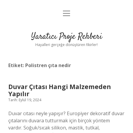
menüyü
Anasayfa
aç
Gizlilik Politikası
Yaratıcı Proje Rehberi
Yasal Uyarı
Hayalleri gerçeğe dönüştüren fikirler!
Hakkımızda
Etiket:
Polistren çıta nedir
Duvar Çıtası Hangi Malzemeden
Yapılır
Tarih: Eylül 19, 2024
Duvar cıtası neyle yapışır? Europiyer dekoratif duvar
çıtalarını duvara tutturmak için birçok yöntem
vardır. Soğuk/sıcak silikon, mastik, tutkal,