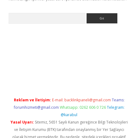
Arama
betci giriş
betci
tulipbet güncel
Reklam ve İletişim:
E-mail:
backlinkpaneli@gmail.com
Teams:
forumhizmeti@gmail.com
Whatsapp: 0262 606 0 726
Telegram:
@karabul
Yasal Uyarı:
Sitemiz, 5651 Sayılı Kanun gereğince Bilgi Teknolojileri
ve İletişim Kurumu (BTK) tarafından onaylanmış bir Yer Sağlayıcı
olarak hizmet vermektedir. Bu nedenle, sitedeki içerikleri proaktif