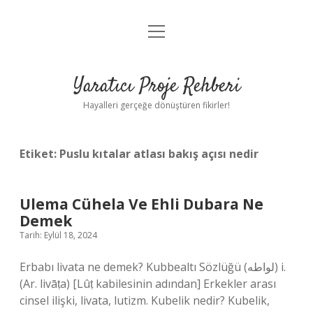
menüyü
Anasayfa
aç
Gizlilik Politikası
Yaratıcı Proje Rehberi
Yasal Uyarı
Hayalleri gerçeğe dönüştüren fikirler!
Hakkımızda
Etiket:
Puslu kıtalar atlası bakış açısı nedir
Ulema Cühela Ve Ehli Dubara Ne
Demek
Tarih: Eylül 18, 2024
Erbabı livata ne demek? Kubbealtı Sözlüğü (ﻟﻮﺍﻃﻪ) i.
(Ar. livāṭa) [Lûṭ kabilesinin adından] Erkekler arası
cinsel ilişki, livata, lutizm. Kubelik nedir? Kubelik,