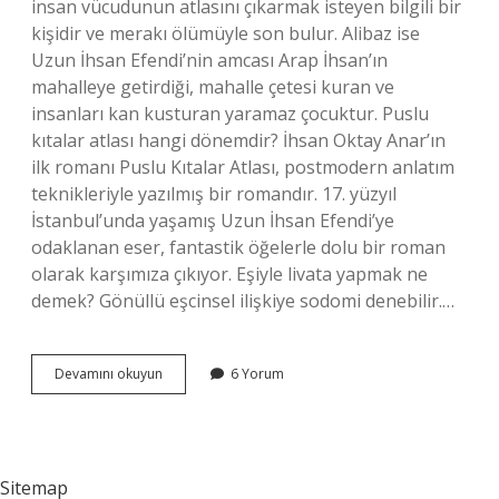
insan vücudunun atlasını çıkarmak isteyen bilgili bir
kişidir ve merakı ölümüyle son bulur. Alibaz ise
Uzun İhsan Efendi’nin amcası Arap İhsan’ın
mahalleye getirdiği, mahalle çetesi kuran ve
insanları kan kusturan yaramaz çocuktur. Puslu
kıtalar atlası hangi dönemdir? İhsan Oktay Anar’ın
ilk romanı Puslu Kıtalar Atlası, postmodern anlatım
teknikleriyle yazılmış bir romandır. 17. yüzyıl
İstanbul’unda yaşamış Uzun İhsan Efendi’ye
odaklanan eser, fantastik öğelerle dolu bir roman
olarak karşımıza çıkıyor. Eşiyle livata yapmak ne
demek? Gönüllü eşcinsel ilişkiye sodomi denebilir.…
Ulema
Devamını okuyun
6 Yorum
Cühela
Ve
Ehli
Dubara
Ne
Sitemap
Demek