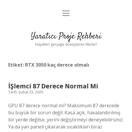
menüyü
Anasayfa
aç
Gizlilik Politikası
Yaratıcı Proje Rehberi
Yasal Uyarı
Hayalleri gerçeğe dönüştüren fikirler!
Hakkımızda
Etiket:
RTX 3050 kaç derece olmalı
İŞlemci 87 Derece Normal Mi
Tarih: Şubat 23, 2025
GPU 87 derece normal mi? Maksimum 87 derecede
bu büyük bir sorun değil. Kasa açık, havalandırılmış
bir yerde değilse, yerini değiştirmeyi deneyebilirsiniz.
Ya da yan paneli çıkararak sıcaklıkları biraz