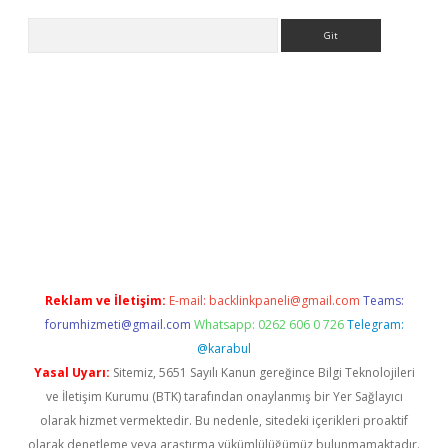
Arama
etci giriş
betci
tulipbet güncel
Reklam ve İletişim:
E-mail:
backlinkpaneli@gmail.com
Teams:
forumhizmeti@gmail.com
Whatsapp: 0262 606 0 726
Telegram:
@karabul
Yasal Uyarı:
Sitemiz, 5651 Sayılı Kanun gereğince Bilgi Teknolojileri
ve İletişim Kurumu (BTK) tarafından onaylanmış bir Yer Sağlayıcı
olarak hizmet vermektedir. Bu nedenle, sitedeki içerikleri proaktif
olarak denetleme veya araştırma yükümlülüğümüz bulunmamaktadır.