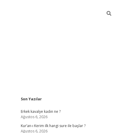
Sidebar
Son Yazılar
obil giriş
piabellacasino
hiltonbet giriş
betexper.xyz
betci giriş
Erkek kavalye kadın ne ?
Ağustos 6, 2026
Kur’an-ı Kerim ilk hangi sure ile başlar ?
Ağustos 6, 2026