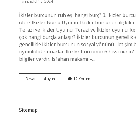
Tarih: Eylül 19, 2024
İkizler burcunun ruh eşi hangi burç? 3. İkizler burcu
olur? İkizler Burcu Uyumu: İkizler burcunun ilişkiler
Terazi ve İkizler Uyumu: Terazi ve İkizler uyumu, ke
çok hangi burçla anlaşır? İkizler burcunun genellikle
genellikle İkizler burcunun sosyal yönünü, iletişim b
uyumluluk sunarlar. İkizler burcunun 6 hissi nedir? 
bilgiler vardır. Isfahan makamı –…
Ikizlerin
Devamını okuyun
12 Yorum
Ruh
Ikizi
Hangi
Burç
Sitemap