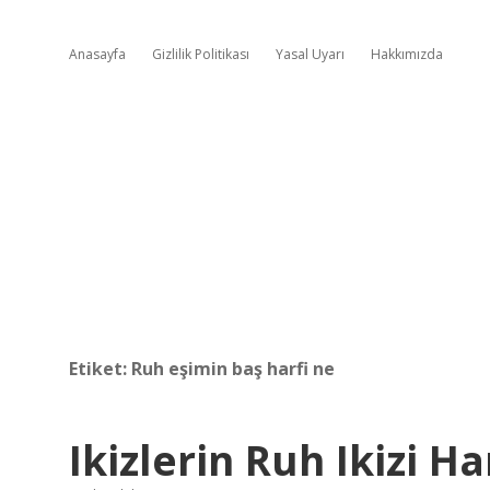
Anasayfa
Gizlilik Politikası
Yasal Uyarı
Hakkımızda
Etiket:
Ruh eşimin baş harfi ne
Ikizlerin Ruh Ikizi H