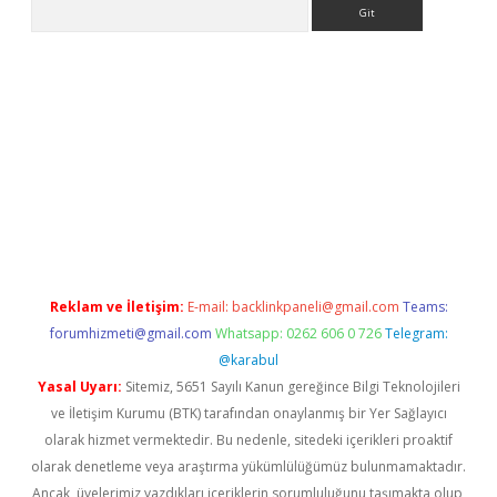
Arama
etci giriş
betci
tulipbet güncel
Reklam ve İletişim:
E-mail:
backlinkpaneli@gmail.com
Teams:
forumhizmeti@gmail.com
Whatsapp: 0262 606 0 726
Telegram:
@karabul
Yasal Uyarı:
Sitemiz, 5651 Sayılı Kanun gereğince Bilgi Teknolojileri
ve İletişim Kurumu (BTK) tarafından onaylanmış bir Yer Sağlayıcı
olarak hizmet vermektedir. Bu nedenle, sitedeki içerikleri proaktif
olarak denetleme veya araştırma yükümlülüğümüz bulunmamaktadır.
Ancak, üyelerimiz yazdıkları içeriklerin sorumluluğunu taşımakta olup,