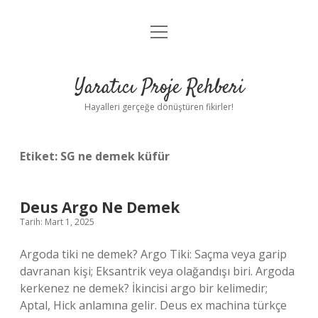
menüyü
Anasayfa
aç
Gizlilik Politikası
Yaratıcı Proje Rehberi
Yasal Uyarı
Hayalleri gerçeğe dönüştüren fikirler!
Hakkımızda
Etiket:
SG ne demek küfür
Deus Argo Ne Demek
Tarih: Mart 1, 2025
Argoda tiki ne demek? Argo Tiki: Saçma veya garip
davranan kişi; Eksantrik veya olağandışı biri. Argoda
kerkenez ne demek? İkincisi argo bir kelimedir;
Aptal, Hick anlamına gelir. Deus ex machina türkçe