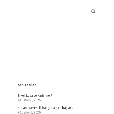
Sidebar
Son Yazılar
obil giriş
piabellacasino
hiltonbet giriş
betexper.xyz
betci giriş
Erkek kavalye kadın ne ?
Ağustos 6, 2026
Kur’an-ı Kerim ilk hangi sure ile başlar ?
Ağustos 6, 2026