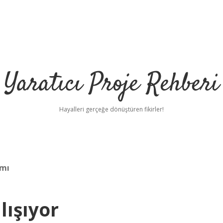
Yaratıcı Proje Rehberi
Hayalleri gerçeğe dönüştüren fikirler!
 mı
ilbet m
lışıyor