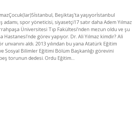
azÇocuk(lar)5İstanbul, Beşiktaş’ta yaşıyorİstanbul
adamı, spor yöneticisi, siyasetçi17 satır daha Adem Yılmaz
errahpaşa Üniversitesi Tıp Fakültesi’nden mezun oldu ve şu
a Hastanesi’nde görev yapıyor. Dr. Ali Yılmaz kimdir? Ali
r unvanını aldı. 2013 yılından bu yana Atatürk Eğitim
 ve Sosyal Bilimler Eğitimi Bölüm Başkanlığı görevini
ve beş torunun dedesi. Ordu Eğitim…