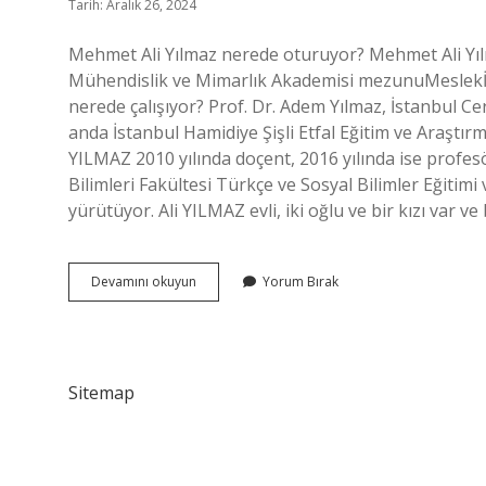
Tarih: Aralık 26, 2024
Mehmet Ali Yılmaz nerede oturuyor? Mehmet Ali Yılm
Mühendislik ve Mimarlık Akademisi mezunuMeslekİş 
nerede çalışıyor? Prof. Dr. Adem Yılmaz, İstanbul C
anda İstanbul Hamidiye Şişli Etfal Eğitim ve Araştırm
YILMAZ 2010 yılında doçent, 2016 yılında ise profesö
Bilimleri Fakültesi Türkçe ve Sosyal Bilimler Eğitimi
yürütüyor. Ali YILMAZ evli, iki oğlu ve bir kızı var 
Ali
Devamını okuyun
Yorum Bırak
Yılmaz
Nerede
Çalışıyor
Sitemap