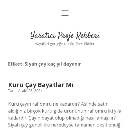
menüyü
Anasayfa
aç
Gizlilik Politikası
Yaratıcı Proje Rehberi
Yasal Uyarı
Hayalleri gerçeğe dönüştüren fikirler!
Hakkımızda
Etiket:
Siyah çay kaç yıl dayanır
Kuru Çay Bayatlar Mı
Tarih: Aralık 25, 2024
Kuru çayın raf ömrü ne kadardır? Aslında satın
aldığınız birçok kuru gıda ürününün raf ömrü iki yıla
kadardır. Çayın bayat olup olmadığı nasıl anlaşılır?
Siyah çay genellikle neredeyse tamamen oksitlendiği