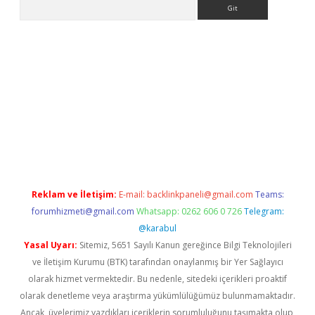
Arama
z
betci giriş
betci
tulipbet güncel
Reklam ve İletişim:
E-mail:
backlinkpaneli@gmail.com
Teams:
forumhizmeti@gmail.com
Whatsapp: 0262 606 0 726
Telegram:
@karabul
Yasal Uyarı:
Sitemiz, 5651 Sayılı Kanun gereğince Bilgi Teknolojileri
ve İletişim Kurumu (BTK) tarafından onaylanmış bir Yer Sağlayıcı
olarak hizmet vermektedir. Bu nedenle, sitedeki içerikleri proaktif
olarak denetleme veya araştırma yükümlülüğümüz bulunmamaktadır.
Ancak, üyelerimiz yazdıkları içeriklerin sorumluluğunu taşımakta olup,