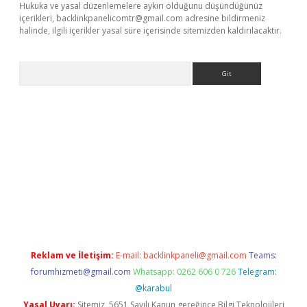
Hukuka ve yasal düzenlemelere aykırı olduğunu düşündüğünüz
içerikleri,
backlinkpanelicomtr@gmail.com
adresine bildirmeniz
halinde, ilgili içerikler yasal süre içerisinde sitemizden kaldırılacaktır.
Arama
betci giriş
betci
tulipbet güncel
Reklam ve İletişim:
E-mail:
backlinkpaneli@gmail.com
Teams:
forumhizmeti@gmail.com
Whatsapp: 0262 606 0 726
Telegram:
@karabul
Yasal Uyarı:
Sitemiz, 5651 Sayılı Kanun gereğince Bilgi Teknolojileri