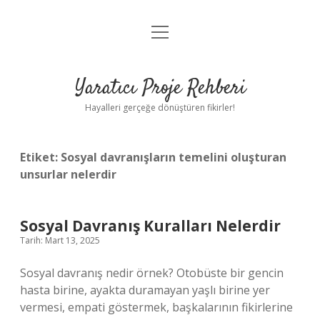
menüyü
Anasayfa
aç
Gizlilik Politikası
Yaratıcı Proje Rehberi
Yasal Uyarı
Hayalleri gerçeğe dönüştüren fikirler!
Hakkımızda
Etiket:
Sosyal davranışların temelini oluşturan
unsurlar nelerdir
Sosyal Davranış Kuralları Nelerdir
Tarih: Mart 13, 2025
Sosyal davranış nedir örnek? Otobüste bir gencin
hasta birine, ayakta duramayan yaşlı birine yer
vermesi, empati göstermek, başkalarının fikirlerine