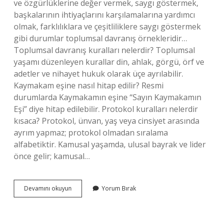
ve özgürlüklerine değer vermek, saygı göstermek,
başkalarının ihtiyaçlarını karşılamalarına yardımcı
olmak, farklılıklara ve çeşitliliklere saygı göstermek
gibi durumlar toplumsal davranış örnekleridir…
Toplumsal davranış kuralları nelerdir? Toplumsal
yaşamı düzenleyen kurallar din, ahlak, görgü, örf ve
adetler ve nihayet hukuk olarak üçe ayrılabilir.
Kaymakam eşine nasıl hitap edilir? Resmi
durumlarda Kaymakamın eşine “Sayın Kaymakamın
Eşi” diye hitap edilebilir. Protokol kuralları nelerdir
kısaca? Protokol, ünvan, yaş veya cinsiyet arasında
ayrım yapmaz; protokol olmadan sıralama
alfabetiktir. Kamusal yaşamda, ulusal bayrak ve lider
önce gelir; kamusal…
Sosyal
Devamını okuyun
Yorum Bırak
Davranış
Kuralları
Nelerdir