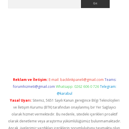
Arama
betci giriş
betci
tulipbet güncel
Reklam ve İletişim:
E-mail:
backlinkpaneli@gmail.com
Teams:
forumhizmeti@gmail.com
Whatsapp: 0262 606 0 726
Telegram:
@karabul
Yasal Uyarı:
Sitemiz, 5651 Sayılı Kanun gereğince Bilgi Teknolojileri
ve İletişim Kurumu (BTK) tarafından onaylanmış bir Yer Sağlayıcı
olarak hizmet vermektedir. Bu nedenle, sitedeki içerikleri proaktif
olarak denetleme veya araştırma yükümlülüğümüz bulunmamaktadır.
Ancak, üyelerimiz yazdıkları içeriklerin sorumluluğunu taşımakta olup,