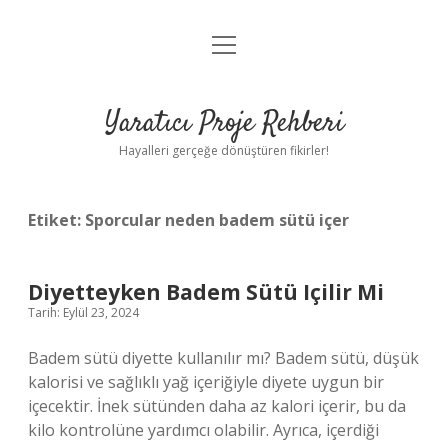
menüyü
Anasayfa
aç
Gizlilik Politikası
Yaratıcı Proje Rehberi
Yasal Uyarı
Hayalleri gerçeğe dönüştüren fikirler!
Hakkımızda
Etiket:
Sporcular neden badem sütü içer
Diyetteyken Badem Sütü Içilir Mi
Tarih: Eylül 23, 2024
Badem sütü diyette kullanılır mı? Badem sütü, düşük
kalorisi ve sağlıklı yağ içeriğiyle diyete uygun bir
içecektir. İnek sütünden daha az kalori içerir, bu da
kilo kontrolüne yardımcı olabilir. Ayrıca, içerdiği