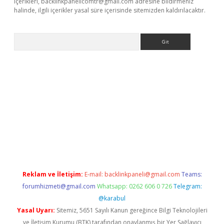
içerikleri,
backlinkpanelicomtr@gmail.com
adresine bildirmeniz
halinde, ilgili içerikler yasal süre içerisinde sitemizden kaldırılacaktır.
Arama
betci giriş
betci
tulipbet güncel
Reklam ve İletişim:
E-mail:
backlinkpaneli@gmail.com
Teams:
forumhizmeti@gmail.com
Whatsapp: 0262 606 0 726
Telegram:
@karabul
Yasal Uyarı:
Sitemiz, 5651 Sayılı Kanun gereğince Bilgi Teknolojileri
ve İletişim Kurumu (BTK) tarafından onaylanmış bir Yer Sağlayıcı