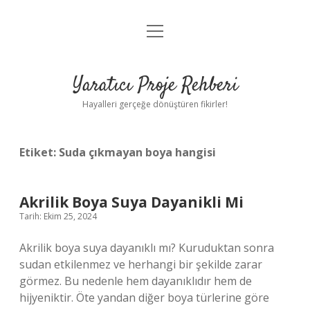
menüyü
Anasayfa
aç
Gizlilik Politikası
Yaratıcı Proje Rehberi
Yasal Uyarı
Hayalleri gerçeğe dönüştüren fikirler!
Hakkımızda
Etiket:
Suda çıkmayan boya hangisi
Akrilik Boya Suya Dayanikli Mi
Tarih: Ekim 25, 2024
Akrilik boya suya dayanıklı mı? Kuruduktan sonra
sudan etkilenmez ve herhangi bir şekilde zarar
görmez. Bu nedenle hem dayanıklıdır hem de
hijyeniktir. Öte yandan diğer boya türlerine göre