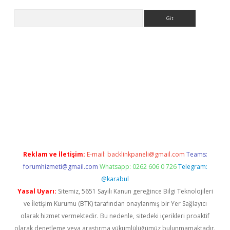
Arama
betci giriş
betci
tulipbet güncel
Reklam ve İletişim:
E-mail:
backlinkpaneli@gmail.com
Teams:
forumhizmeti@gmail.com
Whatsapp: 0262 606 0 726
Telegram:
@karabul
Yasal Uyarı:
Sitemiz, 5651 Sayılı Kanun gereğince Bilgi Teknolojileri
ve İletişim Kurumu (BTK) tarafından onaylanmış bir Yer Sağlayıcı
olarak hizmet vermektedir. Bu nedenle, sitedeki içerikleri proaktif
olarak denetleme veya araştırma yükümlülüğümüz bulunmamaktadır.