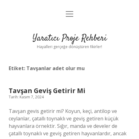
menüyü
Anasayfa
aç
Gizlilik Politikası
Yaratıcı Proje Rehberi
Yasal Uyarı
Hayalleri gerçeğe dönüştüren fikirler!
Hakkımızda
Etiket:
Tavşanlar adet olur mu
Tavşan Geviş Getirir Mi
Tarih: Kasım 7, 2024
Tavşan gevis getirir mi? Koyun, keçi, antilop ve
ceylanlar, çatallı toynaklı ve geviş getiren küçük
hayvanlara örnektir. Sığır, manda ve develer de
çatallı toynaklı ve geviş getiren hayvanlardır, ancak