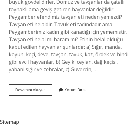
büyük gövdelidirler. Domuz ve tavşanlar da çatallı
toynaklı ama geviş getiren hayvanlar değildir.
Peygamber efendimiz tavşan eti neden yemezdi?
Tavşan eti helaldir. Tavuk eti tadındadır ama
Peygamberimiz kadın gibi kanadığı için yememiştir.
Tavşan eti helal mi haram mı? Etinin helal olduğu
kabul edilen hayvanlar şunlardır: a) Sığır, manda,
koyun, keçi, deve, tavşan, tavuk, kaz, ördek ve hindi
gibi evcil hayvanlar, b) Geyik, ceylan, dağ keçisi,
yabani sığır ve zebralar, c) Güvercin,…
Tavşan
Devamını okuyun
Yorum Bırak
Geviş
Getirir
Mi
Sitemap