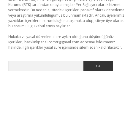
Kurumu (BTK) tarafından onaylanmış bir Yer Sağlayıcı olarak hizmet
vermektedir. Bu nedenle, sitedeki içerikleri proaktif olarak denetleme
veya araştırma yükümlülüğümüz bulunmamaktadır. Ancak, üyelerimiz
yazdıkları içeriklerin sorumluluğunu taşımakta olup, siteye üye olarak
bu sorumluluğu kabul etmiş sayılırlar.
Hukuka ve yasal düzenlemelere aykırı olduğunu düşündüğünüz
içerikleri,
backlinkpanelicomtr@gmail.com
adresine bildirmeniz
halinde, ilgili içerikler yasal süre içerisinde sitemizden kaldırılacaktır.
Arama
etci giriş
betci
tulipbet güncel